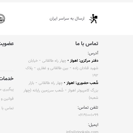
ارسال به سراسر ایران
تماس با ما
عضویت 
آدرس:
دفتر مرکزی: اهواز •
چهار راه طالقانی ⁃ خیابان
شهید قنادان زاده ⁃ بین طالقانی و غفاری ⁃ پلاک
۱۹۲
خدمات 
شُعب حضوری: اهواز •
چهار راه طالقانی ⁃ بازار
پیگیری 
بزرگ کامپیوتر اهواز ⁃ شُعب سرزمین رایانه (چهار
شعبه)
قوانین و 
تلفن تماس:
تماس با م
۰۶۱۹۱۰۰۱۰۹۹
ایمیل:
info@rinokala.com