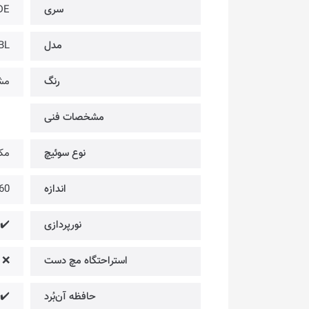
سری
DE
مدل
BL
رنگ
مش
مشخصات فنی
نوع سوئیچ
مکا
اندازه
60
نورپردازی
 RGB
استراحتگاه مچ دست
❌
حافظه آن‌بُرد
✔️