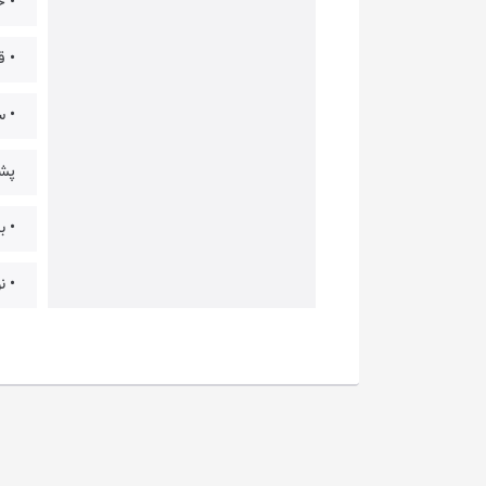
• حال
• ق
• سوئیچ ها
پشتیبانی از 
• ب
• نورپردازی