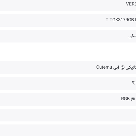
VER
T-TGK317RGB-
کی
نیکی @ آبی Outemu
%
✔️ @