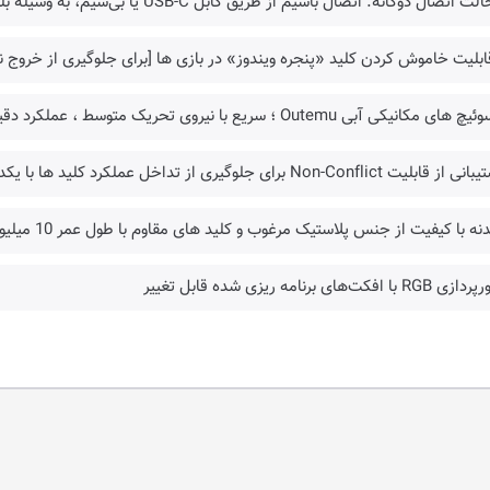
ت اتصال دوگانه: اتصال باسیم از طریق کابل USB-C یا بی‌سیم، به وسیله بلوتوث نسخه 5.0
ابلیت خاموش کردن کلید «پنجره ویندوز» در بازی ها [برای جلوگیری از خروج ن
ی مکانیکی آبی Outemu ؛ سریع با نیروی تحریک متوسط ، عملکرد دقیق و کلیکی با بازخورد لمسی ایده‌آل
قابلیت Non-Conflict برای جلوگیری از تداخل عملکرد کلید ها با یکدیگر [تمام کلید ها]
دنه با کیفیت از جنس پلاستیک مرغوب و کلید های مقاوم با طول عمر 10 میلیون بار کلیک
 RGB با افکت‌های برنامه ریزی شده قابل تغییر