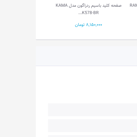
گون مدل RAMMUS
صفحه کلید باسیم ردراگون مدل KAMA
•...
K578-BR...
8,150,000 تومان
7,250,000 تومان