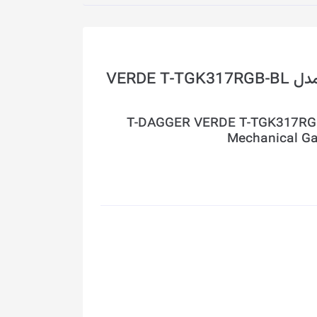
صفحه کلید باسیم/بی‌سیم تی-دگر مدل VERDE T-TGK317RGB-BL
T-DAGGER VERDE T-TGK317RGB-
Mechanical Ga