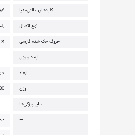
کلیدهای مالتی‌مدیا
✔️ 
نوع اتصال
باسیم/ب
حروف حک شده فارسی
❌
ابعاد و وزن
ابعاد
طول: 324 میلی‌متر | عرض
وزن
630 
سایر ویژگی‌ها
—
• د