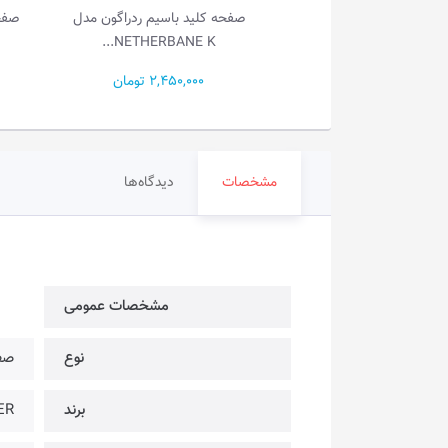
دراگون مدل BK-7092
صفحه کلید باسیم ردراگون مدل
NETHERBANE K...
1,400, تومان
2,450,000 تومان
مشخصات
دیدگاه‌ها
مشخصات عمومی
نوع
صف
برند
GGER