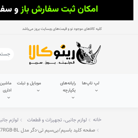
کلیه کالاهای موجود نو و قیمت‌های وبسایت بروز می‌باشد
لپ تاپ‌ها
رایانه‌های
موبایل و تبلت
ماشین‌
یکپارچه
اداری
خانه
لوازم جانبی، تجهیزات و قطعات
لوازم جانب
صفحه کلید باسیم/بی‌سیم تی-دگر مدل VERDE T-TGK317RGB-BL • سوئیچ آبی