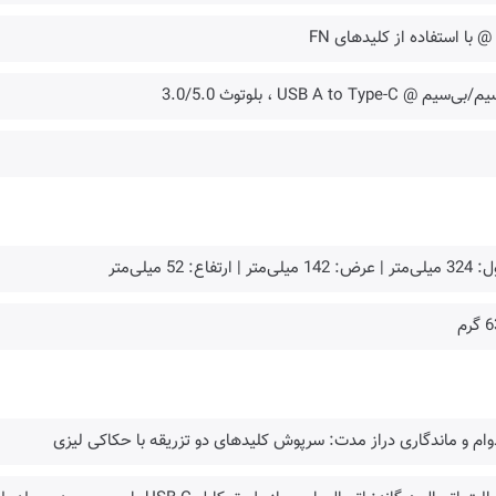
@ با استفاده از کلیدهای FN
ی‌سیم @ USB A to Type-C ، بلوتوث 3.0/5.0
: 142 میلی‌متر | ارتفاع: 52 میلی‌متر
گرم
وام و ماندگاری دراز مدت: سرپوش کلیدهای دو تزریقه با حکاکی لیزی