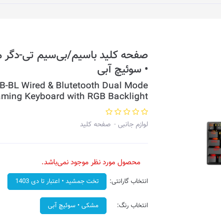
• سوئیچ آبی
BL Wired & Blutetooth Dual Mode
ming Keyboard with RGB Backlight
لوازم جانبی
صفحه کلید
محصول مورد نظر موجود نمی‌باشد.
انتخاب گارانتی:
تخت جمشید • اعتبار تا دی 1403
انتخاب رنگ:
مشکی • سوئیچ آبی