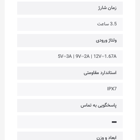
زمان شارژ
3.5 ساعت
ولتاژ ورودی
5V⎓3A | 9V⎓2A | 12V⎓1.67A
استاندارد مقاومتی
IPX7
پاسخگویی به تماس
▬
ابعاد و وزن