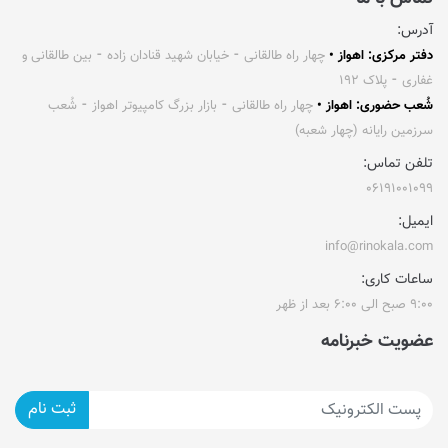
آدرس:
دفتر مرکزی: اهواز •
چهار راه طالقانی ⁃ خیابان شهید قنادان زاده ⁃ بین طالقانی و
غفاری ⁃ پلاک ۱۹۲
شُعب حضوری: اهواز •
چهار راه طالقانی ⁃ بازار بزرگ کامپیوتر اهواز ⁃ شُعب
سرزمین رایانه (چهار شعبه)
تلفن تماس:
۰۶۱۹۱۰۰۱۰۹۹
ایمیل:
info@rinokala.com
ساعات کاری:
۹:۰۰ صبح الی ۶:۰۰ بعد از ظهر
عضویت خبرنامه
ثبت نام