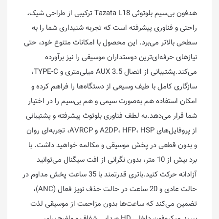
هدفون بی‌سیم بلوتوثی Tazata L18 ترکیبی از طراحی شیک،
راحتی و فناوری پیشرفته است که تجربه شنیداری شما را به
سطحی بالاتر می‌برد. این محصول با امکانات متنوع خود، حتی
نیازهای حرفه‌ای‌ترین دوستداران موسیقی را نیز برآورده
می‌کند.پشتیبانی از اتصال AUX 3.5 میلی‌متری و TYPE-C،
سازگاری کامل با طیف وسیعی از دستگاه‌ها را فراهم کرده و
امکان استفاده هم به‌صورت سیمی و هم بی‌سیم را در اختیار
شما قرار می‌دهد.به لطف فناوری بلوتوث پیشرفته و پشتیبانی
از پروفایل‌های A2DP، HFP، HSP و AVRCP، تجربه‌ای روان
و بدون قطعی در پخش موسیقی و مکالمه خواهید داشت. با
برد بیش از 10 متر، بدون نگرانی از افت سیگنال می‌توانید
آزادانه حرکت کنید.باتری قدرتمند با 35 ساعت پخش مداوم در
حالت عادی و 20 ساعت در حالت حذف نویز فعال (ANC)،
تضمین می‌کند که ساعت‌ها بدون مزاحمت از موسیقی لذت
ببرید.میکروفون داخلی HD صدایی شفاف و واضح برای