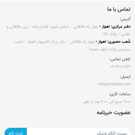
تماس با ما
آدرس:
دفتر مرکزی: اهواز •
چهار راه طالقانی ⁃ خیابان شهید قنادان زاده ⁃ بین طالقانی و
غفاری ⁃ پلاک ۱۹۲
شُعب حضوری: اهواز •
چهار راه طالقانی ⁃ بازار بزرگ کامپیوتر اهواز ⁃ شُعب
سرزمین رایانه (چهار شعبه)
تلفن تماس:
۰۶۱۹۱۰۰۱۰۹۹
ایمیل:
info@rinokala.com
ساعات کاری:
۹:۰۰ صبح الی ۶:۰۰ بعد از ظهر
عضویت خبرنامه
ثبت نام