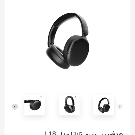
هدفون بی‌سیم تازاتا مدل L18