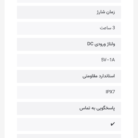
زمان شارژ
3 ساعت
ولتاژ ورودی DC
5V⎓1A
استاندارد مقاومتی
IPX7
پاسخگویی به تماس
✔️