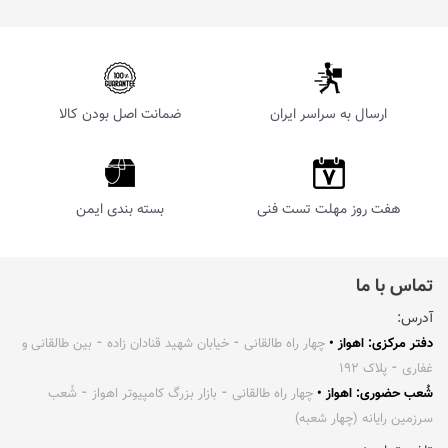
ارسال به سراسر ایران
ضمانت اصل بودن کالا
هفت روز مهلت تست فنی
بسته بندی ایمن
تماس با ما
آدرس:
دفتر مرکزی: اهواز •
چهار راه طالقانی ⁃ خیابان شهید قنادان زاده ⁃ بین طالقانی و
غفاری ⁃ پلاک ۱۹۲
شُعب حضوری: اهواز •
چهار راه طالقانی ⁃ بازار بزرگ کامپیوتر اهواز ⁃ شُعب
سرزمین رایانه (چهار شعبه)