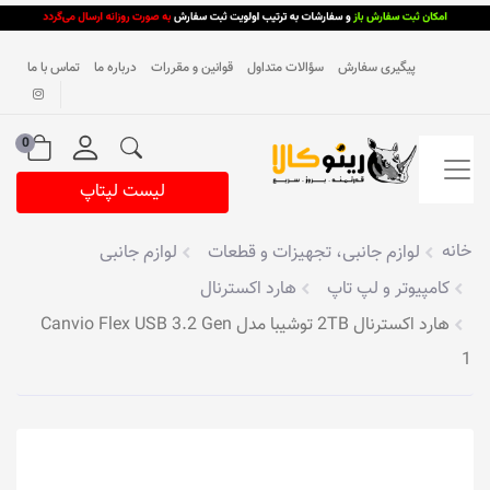
پیگیری سفارش
سؤالات متداول
قوانین و مقررات
درباره ما
تماس با ما
0
لیست لپتاپ
خانه
لوازم جانبی، تجهیزات و قطعات
لوازم جانبی
کامپیوتر و لپ تاپ
هارد اکسترنال
هارد اکسترنال 2TB توشیبا مدل Canvio Flex USB 3.2 Gen
1