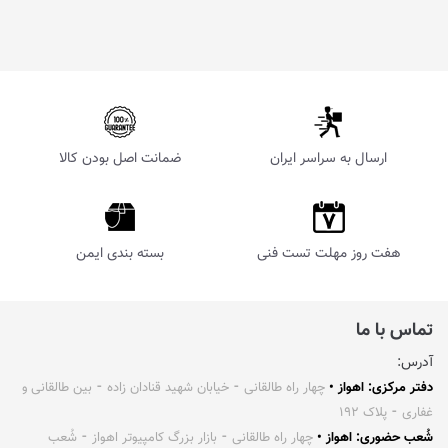
ارسال به سراسر ایران
ضمانت اصل بودن کالا
هفت روز مهلت تست فنی
بسته بندی ایمن
تماس با ما
آدرس:
دفتر مرکزی: اهواز •
چهار راه طالقانی ⁃ خیابان شهید قنادان زاده ⁃ بین طالقانی و
غفاری ⁃ پلاک ۱۹۲
شُعب حضوری: اهواز •
چهار راه طالقانی ⁃ بازار بزرگ کامپیوتر اهواز ⁃ شُعب