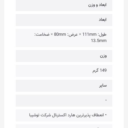
ابعاد و وزن
ابعاد
طول: 111mm × عرض: 80mm × ضخامت:
13.5mm
وزن
149 گرم
سایر
-
• انعطاف پذیرترین هارد اکسترنال شرکت توشیبا