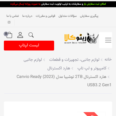
پیگیری سفارش
سؤالات متداول
قوانین و مقررات
درباره ما
تماس با ما
0
لیست لپتاپ
خانه
لوازم جانبی، تجهیزات و قطعات
لوازم جانبی
کامپیوتر و لپ تاپ
هارد اکسترنال
هارد اکسترنال 2TB توشیبا مدل Canvio Ready (2023)
USB3.2 Gen1