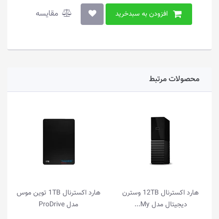
مقایسه
افزودن به سبدخرید
محصولات مرتبط
هارد اکسترنال 12TB وسترن
هارد اکسترنال 1TB توین موس
دیجیتال مدل My...
مدل ProDrive