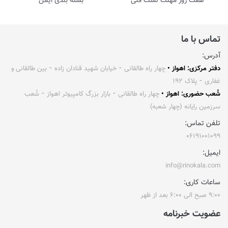
هفت روز مهلت تست فنی
بسته بندی ایمن
تماس با ما
آدرس:
دفتر مرکزی: اهواز •
چهار راه طالقانی ⁃ خیابان شهید قنادان زاده ⁃ بین طالقانی و
غفاری ⁃ پلاک ۱۹۲
شُعب حضوری: اهواز •
چهار راه طالقانی ⁃ بازار بزرگ کامپیوتر اهواز ⁃ شُعب
سرزمین رایانه (چهار شعبه)
تلفن تماس:
۰۶۱۹۱۰۰۱۰۹۹
ایمیل:
info@rinokala.com
ساعات کاری:
۹:۰۰ صبح الی ۶:۰۰ بعد از ظهر
عضویت خبرنامه