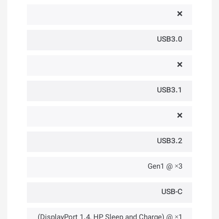
❌
USB3.0
❌
USB3.1
❌
USB3.2
3× @ Gen1
USB-C
1× @ (DisplayPort 1.4, HP Sleep and Charge)