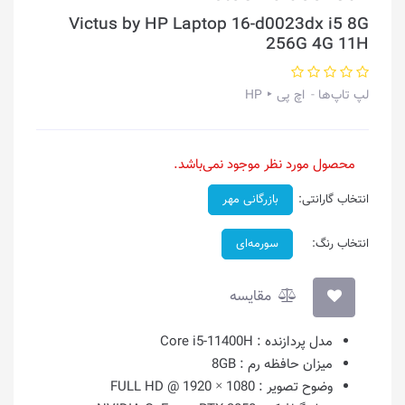
Victus by HP Laptop 16-d0023dx i5 8G
256G 4G 11H
لپ تاپ‌ها
اچ پی ‣ HP
محصول مورد نظر موجود نمی‌باشد.
انتخاب گارانتی:
بازرگانی مهر
انتخاب رنگ:
سورمه‌ای
مقایسه
مدل پردازنده :
Core i5-11400H
میزان حافظه رم :
8GB
وضوح تصویر :
1080 × 1920 @ FULL HD