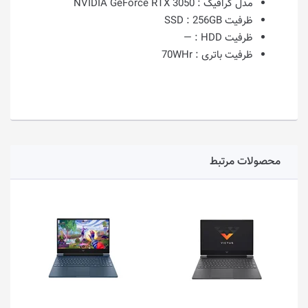
مدل گرافیک :
NVIDIA GeForce RTX 3050
ظرفیت SSD :
256GB
ظرفیت HDD :
—
ظرفیت باتری :
70WHr
محصولات مرتبط