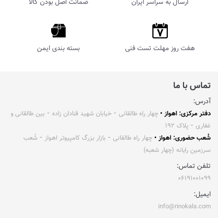
ارسال به سراسر ایران
ضمانت اصل بودن کالا
هفت روز مهلت تست فنی
بسته بندی ایمن
تماس با ما
آدرس:
دفتر مرکزی: اهواز •
چهار راه طالقانی ⁃ خیابان شهید قنادان زاده ⁃ بین طالقانی و
غفاری ⁃ پلاک ۱۹۲
شُعب حضوری: اهواز •
چهار راه طالقانی ⁃ بازار بزرگ کامپیوتر اهواز ⁃ شُعب
سرزمین رایانه (چهار شعبه)
تلفن تماس:
۰۶۱۹۱۰۰۱۰۹۹
ایمیل:
info@rinokala.com