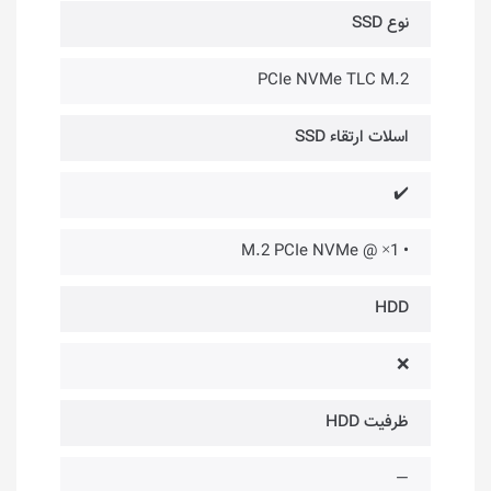
نوع SSD
PCIe NVMe TLC M.2
اسلات ارتقاء SSD
✔️
• 1× @ M.2 PCIe NVMe
HDD
❌
ظرفیت HDD
—