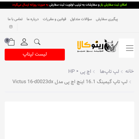
پیگیری سفارش
سؤالات متداول
قوانین و مقررات
درباره ما
تماس با ما
0
لیست لپتاپ
خانه
لپ تاپ‌ها
اچ پی ‣ HP
لپ تاپ گیمینگ 16.1 اینچ اچ پی مدل Victus 16-d0023dx