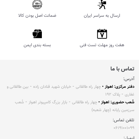
ارسال به سراسر ایران
ضمانت اصل بودن کالا
هفت روز مهلت تست فنی
بسته بندی ایمن
تماس با ما
آدرس:
دفتر مرکزی: اهواز •
چهار راه طالقانی ⁃ خیابان شهید قنادان زاده ⁃ بین طالقانی و
غفاری ⁃ پلاک ۱۹۲
شُعب حضوری: اهواز •
چهار راه طالقانی ⁃ بازار بزرگ کامپیوتر اهواز ⁃ شُعب
سرزمین رایانه (چهار شعبه)
تلفن تماس:
۰۶۱۹۱۰۰۱۰۹۹
ایمیل: