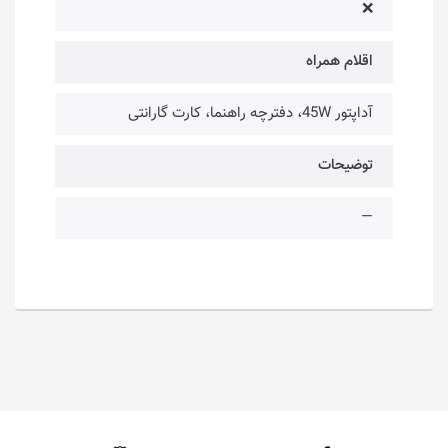
❌
اقلام همراه
آداپتور 45W، دفترچه راهنما، کارت گارانتی
توضیحات
—