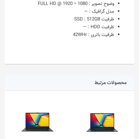
وضوح تصویر :
1080 × 1920 @ FULL HD
مدل گرافیک :
—
ظرفیت SSD :
512GB
ظرفیت HDD :
—
ظرفیت باتری :
42WHr
محصولات مرتبط