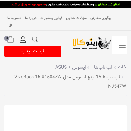
پیگیری سفارش
سؤالات متداول
قوانین و مقررات
درباره ما
تماس با ما
0
لیست لپتاپ
خانه
لپ تاپ‌ها
ایسوس ‣ ASUS
لپ تاپ 15.6 اینچ ایسوس مدل VivoBook 15 X1504ZA-
NJ547W