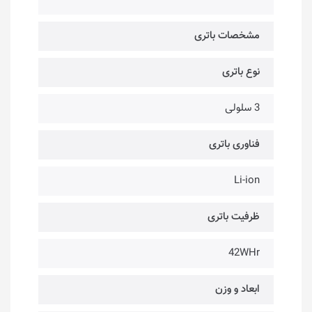
مشخصات باتری
نوع باتری
3 سلولی
فناوری باتری
Li-ion
ظرفیت باتری
42WHr
ابعاد و وزن