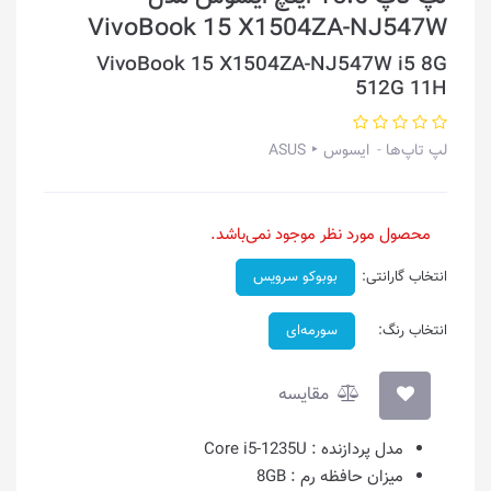
VivoBook 15 X1504ZA-NJ547W
VivoBook 15 X1504ZA-NJ547W i5 8G
512G 11H
لپ تاپ‌ها
ایسوس ‣ ASUS
محصول مورد نظر موجود نمی‌باشد.
انتخاب گارانتی:
بوبوکو سرویس
انتخاب رنگ:
سورمه‌ای
مقایسه
مدل پردازنده :
Core i5-1235U
میزان حافظه رم :
8GB