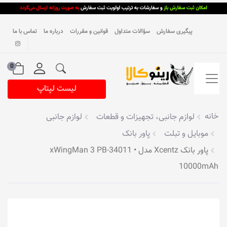
پیگیری سفارش
سؤالات متداول
قوانین و مقررات
درباره ما
تماس با ما
0
لیست لپتاپ
خانه
لوازم جانبی، تجهیزات و قطعات
لوازم جانبی
موبایل و تبلت
پاور بانک
پاور بانک Xcentz مدل xWingMan 3 PB-34011 •
10000mAh