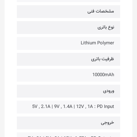
مشخصات فنی
نوع باتری
Lithium Polymer
ظرفیت باتری
10000mAh
ورودی
5V , 2.1A | 9V , 1.4A | 12V , 1A : PD Input
خروجی