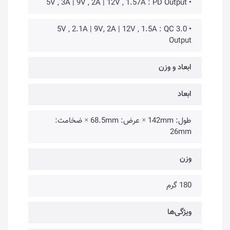
• 5V , 3A | 9V , 2A | 12V , 1.57A : PD Output
• 5V , 2.1A | 9V, 2A | 12V , 1.5A : QC 3.0
Output
ابعاد و وزن
ابعاد
طول: 142mm × عرض: 68.5mm × ضخامت:
26mm
وزن
180 گرم
ویژگی‌ها