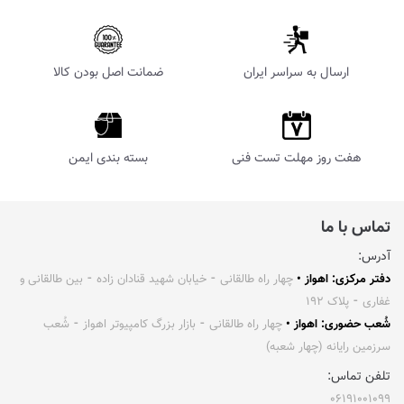
ارسال به سراسر ایران
ضمانت اصل بودن کالا
هفت روز مهلت تست فنی
بسته بندی ایمن
تماس با ما
آدرس:
دفتر مرکزی: اهواز •
چهار راه طالقانی ⁃ خیابان شهید قنادان زاده ⁃ بین طالقانی و
غفاری ⁃ پلاک ۱۹۲
شُعب حضوری: اهواز •
چهار راه طالقانی ⁃ بازار بزرگ کامپیوتر اهواز ⁃ شُعب
سرزمین رایانه (چهار شعبه)
تلفن تماس:
۰۶۱۹۱۰۰۱۰۹۹