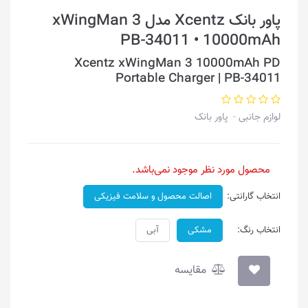
پاور بانک Xcentz مدل xWingMan 3
PB-34011 • 10000mAh
Xcentz xWingMan 3 10000mAh PD
Portable Charger | PB-34011
لوازم جانبی
پاور بانک
محصول مورد نظر موجود نمی‌باشد.
انتخاب گارانتی:
اصالت محصول و سلامت فیزیکی
انتخاب رنگ:
مشکی
آبی
مقایسه