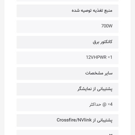
منبع تغذیه توصیه شده
700W
کانکتور برق
12VHPWR ×1
سایر مشخصات
پشتیبانی از نمایشگر
4× @ حداکثر
پشتیبانی از Crossfire/NVlink