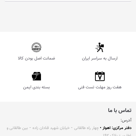
ارسال به سراسر ایران
ضمانت اصل بودن کالا
هفت روز مهلت تست فنی
بسته بندی ایمن
تماس با ما
آدرس:
دفتر مرکزی: اهواز •
چهار راه طالقانی ⁃ خیابان شهید قنادان زاده ⁃ بین طالقانی و
غفاری ⁃ پلاک ۱۹۲