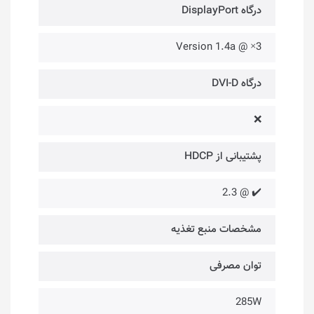
درگاه DisplayPort
3× @ Version 1.4a
درگاه DVI-D
❌
پشتیبانی از HDCP
✔️ @ 2.3
مشخصات منبع تغذیه
توان مصرفی
285W