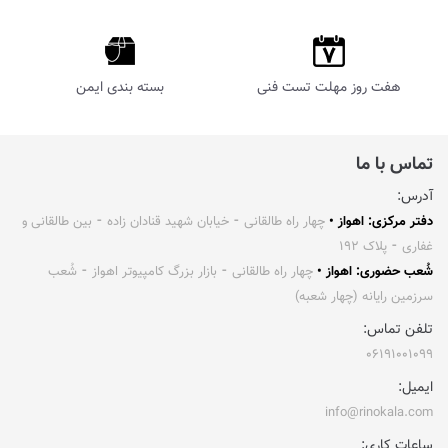
هفت روز مهلت تست فنی
بسته بندی ایمن
تماس با ما
آدرس:
دفتر مرکزی: اهواز •
چهار راه طالقانی ⁃ خیابان شهید قنادان زاده ⁃ بین طالقانی و
غفاری ⁃ پلاک ۱۹۲
شُعب حضوری: اهواز •
چهار راه طالقانی ⁃ بازار بزرگ کامپیوتر اهواز ⁃ شُعب
سرزمین رایانه (چهار شعبه)
تلفن تماس:
۰۶۱۹۱۰۰۱۰۹۹
ایمیل:
info@rinokala.com
ساعات کاری: