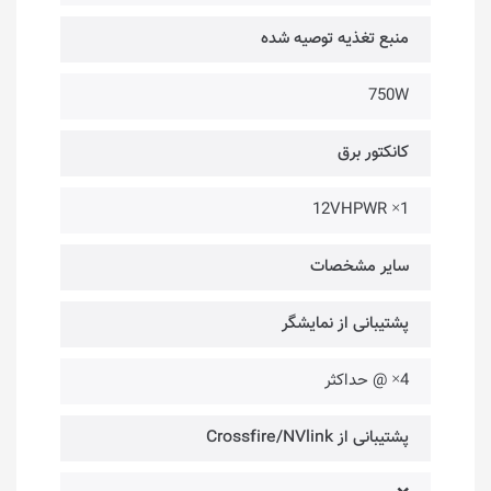
منبع تغذیه توصیه شده
750W
کانکتور برق
12VHPWR ×1
سایر مشخصات
پشتیبانی از نمایشگر
4× @ حداکثر
پشتیبانی از Crossfire/NVlink