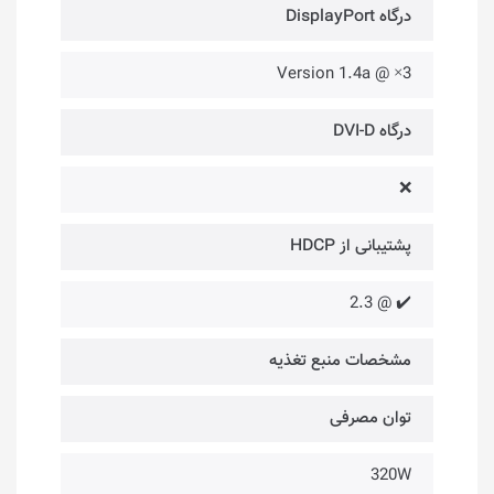
درگاه DisplayPort
3× @ Version 1.4a
درگاه DVI-D
❌
پشتیبانی از HDCP
✔️ @ 2.3
مشخصات منبع تغذیه
توان مصرفی
320W