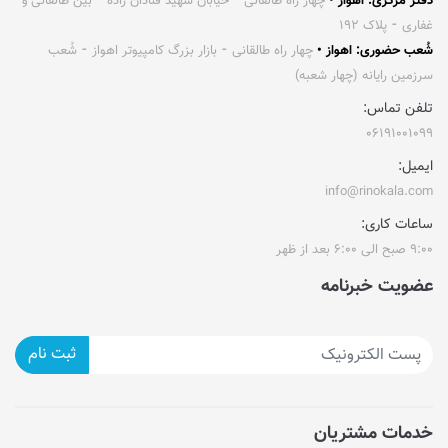
دفتر مرکزی: اهواز •
چهار راه طالقانی ⁃ خیابان شهید قنادان زاده ⁃ بین طالقانی و
غفاری ⁃ پلاک ۱۹۲
شُعب حضوری: اهواز •
چهار راه طالقانی ⁃ بازار بزرگ کامپیوتر اهواز ⁃ شُعب
سرزمین رایانه (چهار شعبه)
تلفن تماس:
۰۶۱۹۱۰۰۱۰۹۹
ایمیل:
info@rinokala.com
ساعات کاری:
۹:۰۰ صبح الی ۶:۰۰ بعد از ظهر
عضویت خبرنامه
ثبت نام
خدمات مشتریان