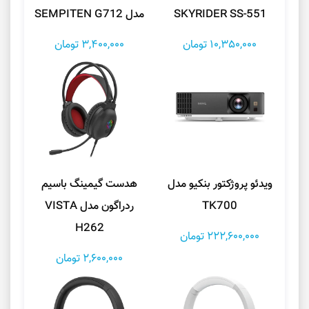
SKYRIDER SS-551
مدل SEMPITEN G712
10,350,000 تومان
3,400,000 تومان
ویدئو پروژکتور بنکیو مدل
هدست گیمینگ باسیم
TK700
ردراگون مدل VISTA
H262
222,600,000 تومان
2,600,000 تومان