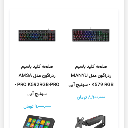
صفحه کلید باسیم
صفحه کلید باسیم
ردراگون مدل MANYU
ردراگون مدل AMSA
K579 RGB • سوئیچ آبی
PRO K592RGB-PRO •
سوئیچ آبی
8,900,000 تومان
9,000,000 تومان