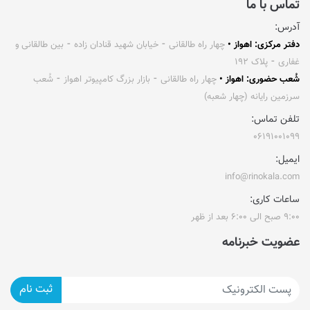
تماس با ما
آدرس:
دفتر مرکزی: اهواز •
چهار راه طالقانی ⁃ خیابان شهید قنادان زاده ⁃ بین طالقانی و
غفاری ⁃ پلاک ۱۹۲
شُعب حضوری: اهواز •
چهار راه طالقانی ⁃ بازار بزرگ کامپیوتر اهواز ⁃ شُعب
سرزمین رایانه (چهار شعبه)
تلفن تماس:
۰۶۱۹۱۰۰۱۰۹۹
ایمیل:
info@rinokala.com
ساعات کاری:
۹:۰۰ صبح الی ۶:۰۰ بعد از ظهر
عضویت خبرنامه
ثبت نام