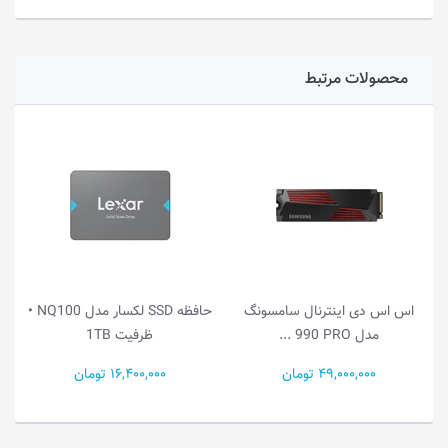
محصولات مرتبط
نترنال سامسونگ
حافظه SSD لکسار مدل NQ100 •
حافظه SSD و
ظرفیت 1TB
CK SN850X...
 تومان
16,400,000 تومان
41,500,000 تومان