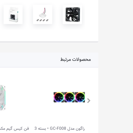
محصولات مرتبط
فن کیس ردراگون مدل GC-F008 • بسته 3
فن کیس گیم مکس مدل TORNADO T14