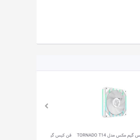
TORNADO
فن کیس گیم مکس مدل TORNADO T14
فن 