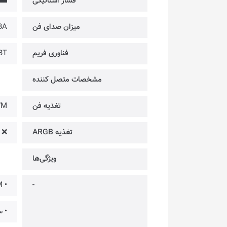
فشار استاتیکی
▬
میزان صدای فن
BA
فناوری فریم
BT
مشخصات متصل کننده
تغذیه فن
WM
تغذیه ARGB
❌
ویژگی‌ها
-
• RPM پایین برای عملیات بی صدا
• س