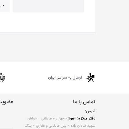
• ی
ارسال به سراسر ایران
تماس با ما
عضویت 
آدرس:
دفتر مرکزی: اهواز •
چهار راه طالقانی ⁃ خیابان
شهید قنادان زاده ⁃ بین طالقانی و غفاری ⁃ پلاک