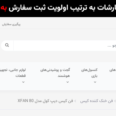
پیگیری سفارش
های
کنسول‌های
گجت و پوشیدنی‌های
لوازم جانبی، تجهیز
بازی
هوشمند
قطعات
فن خنک کننده کیس
فن کیس دیپ کول مدل XFAN 80