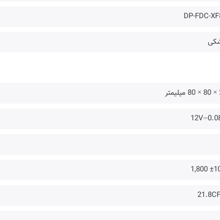
DP-FDC-XF
کی
متر
12V⎓0.0
±10% 1
21.8C