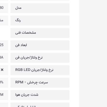
مدل
80
رنگ
مش
مشخصات فنی
ابعاد فن
25 × 80 × 80 میلی
نرخ ولتاژ/جریان فن
8A
نرخ ولتاژ/جریان RGB LED
❌
سرعت چرخش ⁃ RPM
,800
شدت جریان هوا
FM