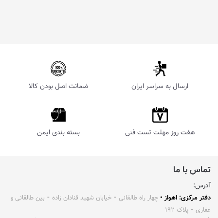
ارسال به سراسر ایران
ضمانت اصل بودن کالا
هفت روز مهلت تست فنی
بسته بندی ایمن
تماس با ما
آدرس:
دفتر مرکزی: اهواز •
چهار راه طالقانی ⁃ خیابان شهید قنادان زاده ⁃ بین طالقانی و
غفاری ⁃ پلاک ۱۹۲