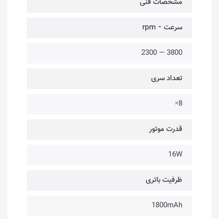
مشخصات فنی
سرعت ⁃ rpm
3800 — 2300
تعداد سری
8×
قدرت موتور
16W
ظرفیت باتری
1800mAh