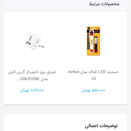
محصولات مرتبط
دستبند LED کداک مدل Active
تبدیل برق تایمردار گرین لاین
10
مدل GNUCONE...
550,000 تومان
889,000 تومان
توضیحات اجمالی