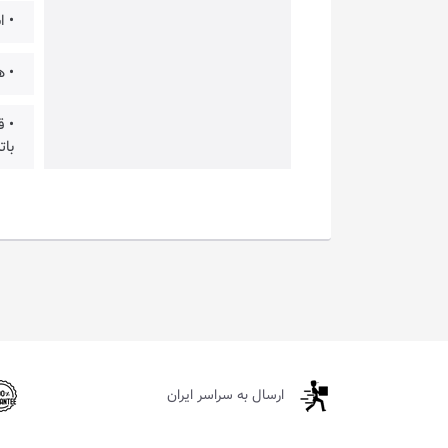
• ا
• ه
• 
بات
ارسال به سراسر ایران