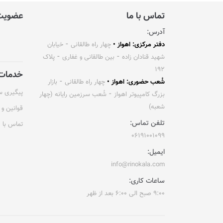
تماس با ما
عضویت 
آدرس:
دفتر مرکزی: اهواز •
چهار راه طالقانی ⁃ خیابان
شهید قنادان زاده ⁃ بین طالقانی و غفاری ⁃ پلاک
۱۹۲
خدمات 
شُعب حضوری: اهواز •
چهار راه طالقانی ⁃ بازار
پیگیری 
بزرگ کامپیوتر اهواز ⁃ شُعب سرزمین رایانه (چهار
شعبه)
قوانین و 
تلفن تماس:
تماس با م
۰۶۱۹۱۰۰۱۰۹۹
ایمیل:
info@rinokala.com
ساعات کاری:
۹:۰۰ صبح الی ۶:۰۰ بعد از ظهر