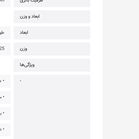
ظرفیت باتری
Ah
ابعاد و وزن
ابعاد
طول ک
وزن
25 گرم
ویژگی‌ها
-
• ط
• س
• بیش از 18 ساعت است
• درایورهای 13 می