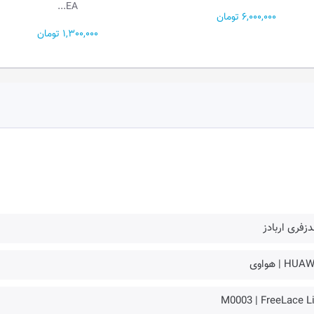
EA...
6,000,000 تومان
1,300,000 تومان
زفری اربادز
HU | هواوی
M0003 | FreeLace Li