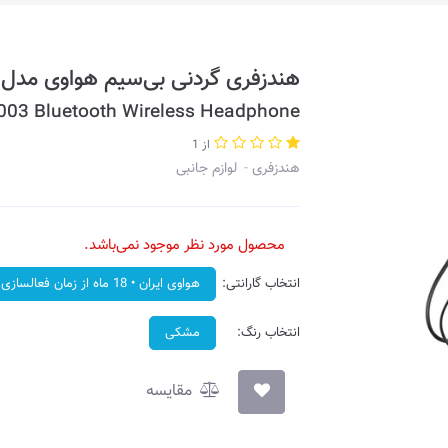
هندزفری گردنی بی‌سیم هواوی مدل FreeLace Lite M0003
003 Bluetooth Wireless Headphone
از 1
هندزفری
لوازم جانبی
محصول مورد نظر موجود نمی‌باشد.
انتخاب گارانتی:
هواوی ایران • 18 ماه از زمان فعالسازی
انتخاب رنگ:
مشکی
مقایسه