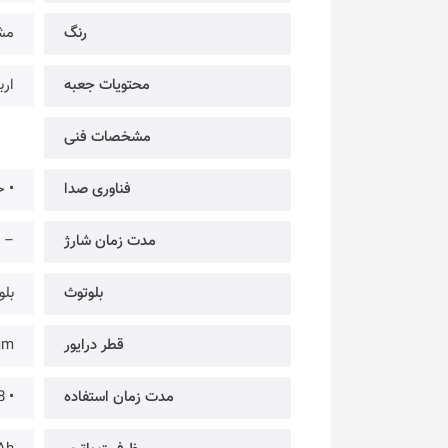
رنگ
مش
محتویات جعبه
اربادز، کاب
مشخصات فنی
فناوری صدا
• ح
مدت زمان شارژ
–
بلوتوث
بلوت
قطر درایور
Ø13mm
مدت زمان استفاده
• 18 سـاعت پخش با میزان صدای متوسط @ با یک مرتبه شارژ