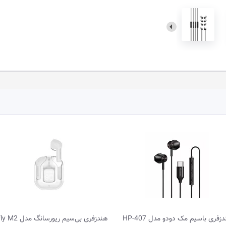
ری با‌سیم مک دودو مدل HP-407
هندزفری بی‌سیم ریورسانگ مدل y M2