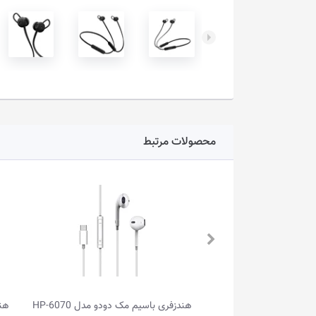
محصولات مرتبط
‌سیم اونیکوما مدل T1
هندزفری با‌سیم مک دو‌دو مدل HP-6070
هندزف