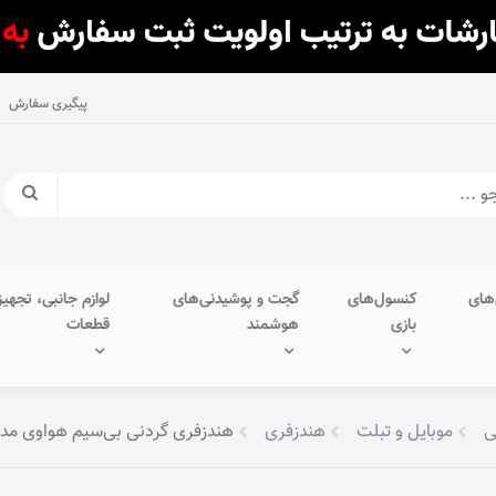
پیگیری سفارش
های
کنسول‌های
گجت و پوشیدنی‌های
لوازم جانبی، تجهیز
بازی
هوشمند
قطعات
ی
موبایل و تبلت
هندزفری
هندزفری گردنی بی‌سیم هواوی مدل eLace Lite M0003