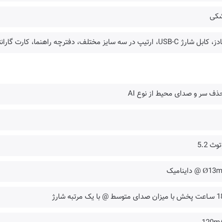
کی
ل شارژ USB-C، ارتیپ در سه سایز مختلف، دفترچه راهنما، کارت گارانتی
ذف سر و صدای محیط از نوع AI
وث 5.2
 @ داینامیک