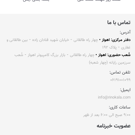
تماس با ما
آدرس:
دفتر مرکزی: اهواز •
چهار راه طالقانی ⁃ خیابان شهید قنادان زاده ⁃ بین طالقانی و
غفاری ⁃ پلاک ۱۹۲
شُعب حضوری: اهواز •
چهار راه طالقانی ⁃ بازار بزرگ کامپیوتر اهواز ⁃ شُعب
سرزمین رایانه (چهار شعبه)
تلفن تماس:
۰۶۱۹۱۰۰۱۰۹۹
ایمیل:
info@rinokala.com
ساعات کاری:
۹:۰۰ صبح الی ۶:۰۰ بعد از ظهر
عضویت خبرنامه