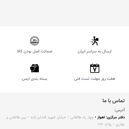
ارسال به سراسر ایران
ضمانت اصل بودن کالا
هفت روز مهلت تست فنی
بسته بندی ایمن
تماس با ما
آدرس:
دفتر مرکزی: اهواز •
چهار راه طالقانی ⁃ خیابان شهید قنادان زاده ⁃ بین طالقانی و
غفاری ⁃ پلاک ۱۹۲