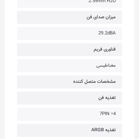
2.59mm H2O
میزان صدای فن
29.2dBA
فناوری فریم
مغناطیسی
مشخصات متصل کننده
تغذیه فن
4× 7PIN
تغذیه ARGB