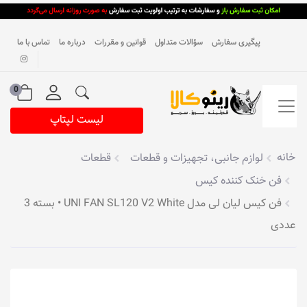
پیگیری سفارش
سؤالات متداول
قوانین و مقررات
درباره ما
تماس با ما
0
لیست لپتاپ
خانه
لوازم جانبی، تجهیزات و قطعات
قطعات
فن خنک کننده کیس
فن کیس لیان لی مدل UNI FAN SL120 V2 White • بسته 3
عددی