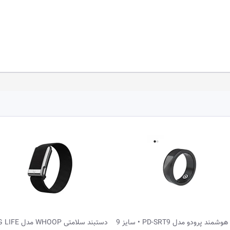
دستبند سلامتی WHOOP مدل MG LIFE
حلقه هوشمند پرودو مدل PD-SRT9 • سایز 9