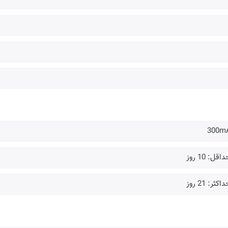
300m
اقل: 10 روز
اکثر: 21 روز