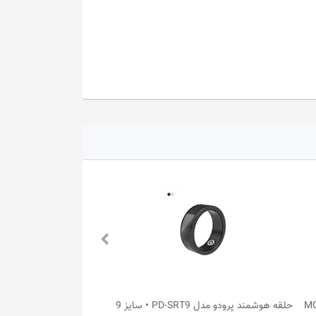
دستبند سلامتی WHOOP مدل MG LIFE
حلقه هوشمند پرودو مدل PD-SRT9 • سایز 