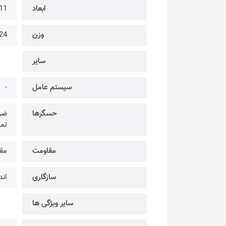
ابعاد
11 × 37 × 43.75 میلی 
وزن
24 گرم
سایر
سیستم عامل
-
حسگرها
ضرب
تم
مقاومت
مقا
سازگاری
اندروید 6.0
سایر ویژگی‌ ها