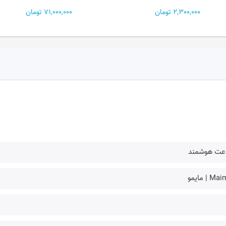
71,000,000 تومان
2,300,000 تومان
عت هوشمند
M | مایمو