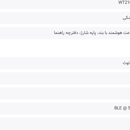
WT21
کی
ت هوشمند با بند، پایه شارژ، دفترچه راهنما
توث
5.0