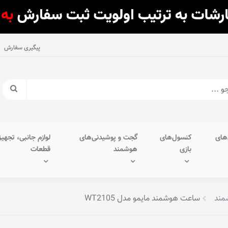
پیگیری سفارش
های
کنسول‌های
گجت و پوشیدنی‌های
لوازم جانبی، تجهیز
بازی
هوشمند
قطعات
مند
ساعت هوشمند مایمو مدل WT2105