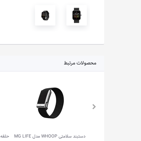
محصولات مرتبط
دل MG LIFE
حلقه هوشمند پرودو مدل PD-SRT9 • سایز 9