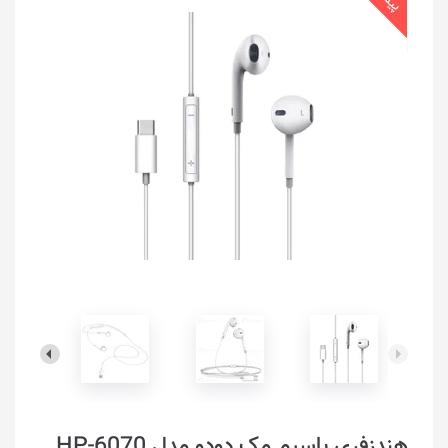
هندزفری با‌سیم مک دو‌دو مدل HP-6070