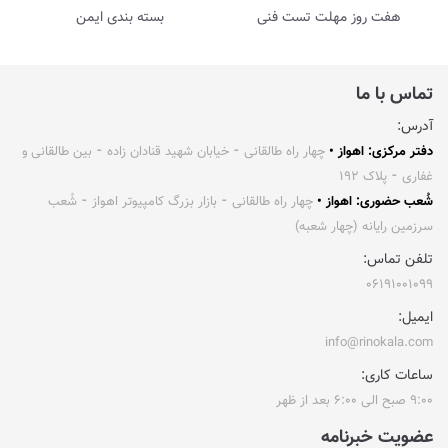
هفت روز مهلت تست فنی
بسته بندی ایمن
تماس با ما
آدرس:
دفتر مرکزی: اهواز •
چهار راه طالقانی ⁃ خیابان شهید قنادان زاده ⁃ بین طالقانی و
غفاری ⁃ پلاک ۱۹۲
شُعب حضوری: اهواز •
چهار راه طالقانی ⁃ بازار بزرگ کامپیوتر اهواز ⁃ شُعب
سرزمین رایانه (چهار شعبه)
تلفن تماس:
۰۶۱۹۱۰۰۱۰۹۹
ایمیل:
info@rinokala.com
ساعات کاری:
۹:۰۰ صبح الی ۶:۰۰ بعد از ظهر
عضویت خبرنامه