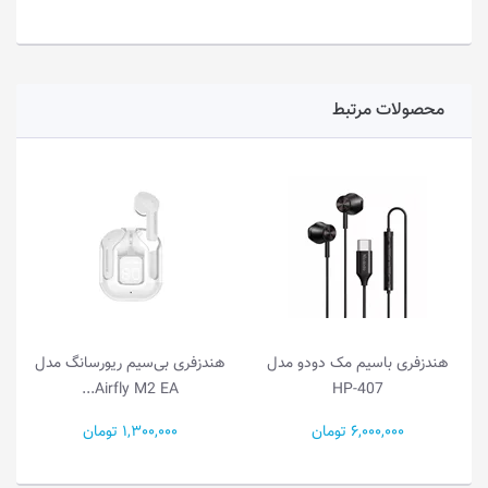
محصولات مرتبط
هندزفری با‌سیم مک دودو مدل
هندزفری بی‌سیم ریورسانگ مدل
Airfly M2 EA...
HP-407
6,000,000 تومان
1,300,000 تومان