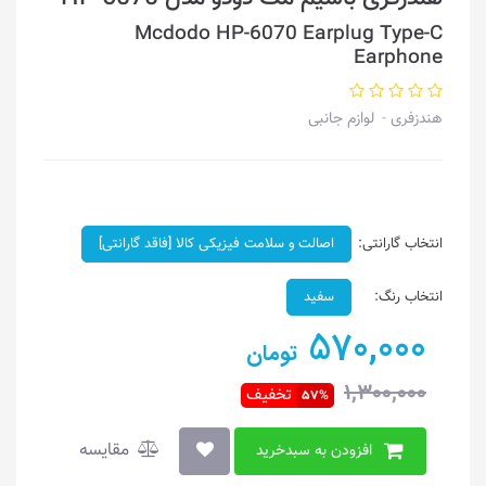
Mcdodo HP-6070 Earplug Type-C
Earphone
هندزفری
لوازم جانبی
انتخاب گارانتی:
اصالت و سلامت فیزیکی کالا [فاقد گارانتی]
انتخاب رنگ:
سفید
570,000
تومان
1,300,000
تخفیف
57%
مقایسه
افزودن به سبدخرید