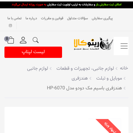
پیگیری سفارش
سؤالات متداول
قوانین و مقررات
درباره ما
تماس با ما
0
لیست لپتاپ
خانه
لوازم جانبی، تجهیزات و قطعات
لوازم جانبی
موبایل و تبلت
هندزفری
هندزفری با‌سیم مک دو‌دو مدل HP-6070
پیشنهاد ویژه