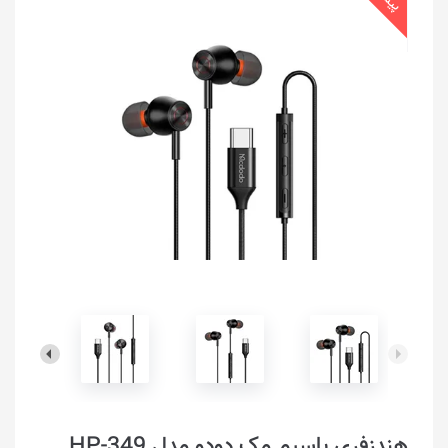
هندزفری با‌سیم مک دودو مدل HP-349