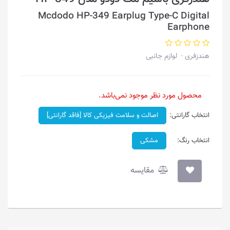
Mcdodo HP-349 Earplug Type-C Digital
Earphone
هندزفری
لوازم جانبی
محصول مورد نظر موجود نمی‌باشد.
انتخاب گارانتی:
اصالت و سلامت فیزیکی کالا [فاقد گارانتی]
انتخاب رنگ:
مشکی
مقایسه