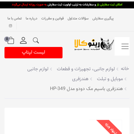
پیگیری سفارش
سؤالات متداول
قوانین و مقررات
درباره ما
تماس با ما
0
لیست لپتاپ
خانه
لوازم جانبی، تجهیزات و قطعات
لوازم جانبی
موبایل و تبلت
هندزفری
هندزفری با‌سیم مک دودو مدل HP-349
پیشنهاد ویژه