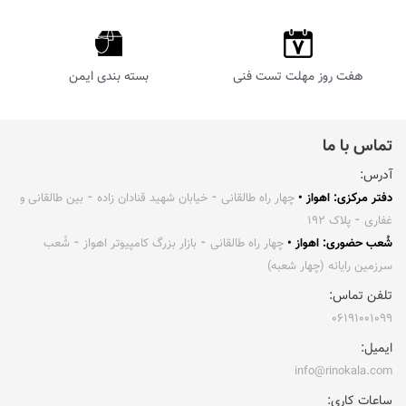
هفت روز مهلت تست فنی
بسته بندی ایمن
تماس با ما
آدرس:
دفتر مرکزی: اهواز •
چهار راه طالقانی ⁃ خیابان شهید قنادان زاده ⁃ بین طالقانی و
غفاری ⁃ پلاک ۱۹۲
شُعب حضوری: اهواز •
چهار راه طالقانی ⁃ بازار بزرگ کامپیوتر اهواز ⁃ شُعب
سرزمین رایانه (چهار شعبه)
تلفن تماس:
۰۶۱۹۱۰۰۱۰۹۹
ایمیل:
info@rinokala.com
ساعات کاری: