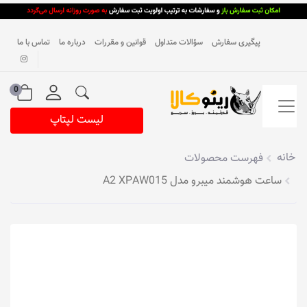
پیگیری سفارش
سؤالات متداول
قوانین و مقررات
درباره ما
تماس با ما
0
لیست لپتاپ
خانه
فهرست محصولات
ساعت هوشمند میبرو مدل A2 XPAW015