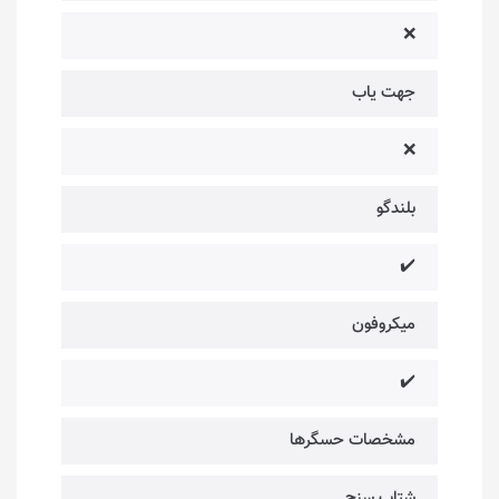
❌
جهت یاب
❌
بلندگو
✔️
میکروفون
✔️
مشخصات حسگرها
شتاب سنج