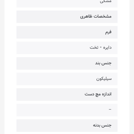
مشکی
مشخصات ظاهری
فرم
دایره ⁃ تخت
جنس بند
سیلیکون
اندازه مچ دست
–
جنس بدنه