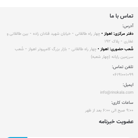
تماس با ما
آدرس:
دفتر مرکزی: اهواز •
چهار راه طالقانی ⁃ خیابان شهید قنادان زاده ⁃ بین طالقانی و
غفاری ⁃ پلاک ۱۹۲
شُعب حضوری: اهواز •
چهار راه طالقانی ⁃ بازار بزرگ کامپیوتر اهواز ⁃ شُعب
سرزمین رایانه (چهار شعبه)
تلفن تماس:
۰۶۱۹۱۰۰۱۰۹۹
ایمیل:
info@rinokala.com
ساعات کاری:
۹:۰۰ صبح الی ۶:۰۰ بعد از ظهر
عضویت خبرنامه