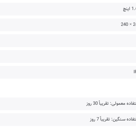
اینچ
240
I
فاده معمولی: تقریباً 30 روز
فاده سـنگین: تقریباً 7 روز