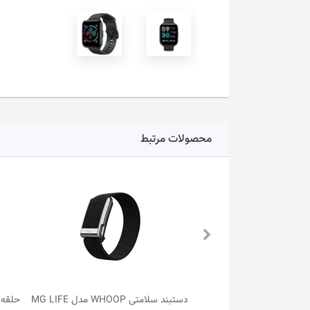
محصولات مرتبط
MG 
حلقه هوشمند پرودو مدل PD-SRT9 • سایز 9
دستبند