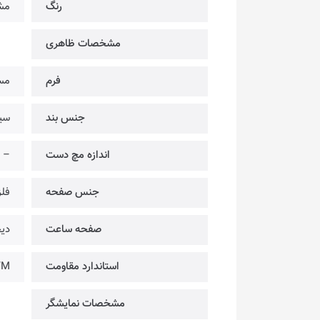
رنگ
مش
مشخصات ظاهری
فرم
مس
جنس بند
سی
اندازه مچ دست
–
جنس صفحه
فل
صفحه ساعت
دیج
استاندارد مقاومت
2ATM @ تحمل 
مشخصات نمایشگر