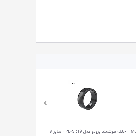
دستبند سلامتی WHOOP مدل MG LIFE
حلقه هوشمند پرودو مدل PD-SRT9 • سایز 9