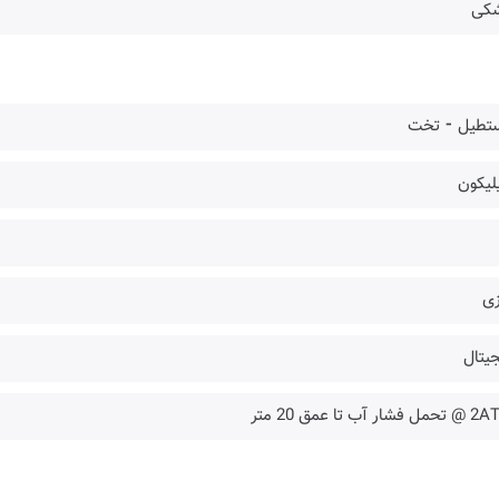
کی
تطیل ⁃ تخت
لیکون
زی
یتال
فشار آب تا عمق 20 متر