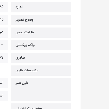
اندازه
1.69 
وضوح تصویر
 × 240
قابلیت لمس
✔️
تراکم پیکسلی
–
فناوری
PS
مشخصات باتری
طول عمر
است
است
مشخصات ارتباطی