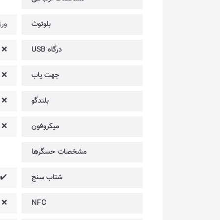
بلوتوث
ورژن
درگاه USB
❌
جهت یاب
❌
بلندگو
❌
میکروفون
❌
مشخصات حسگرها
شتاب سنج
✔️
❌
NFC