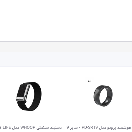
 سلامتی WHOOP مدل MG LIFE
حلقه هوشمند پرودو مدل PD-SRT9 • سایز 9