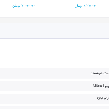
71,000,000 تومان
2,300,000 تومان
عت هوشمند
 | Mibro
XPAW0