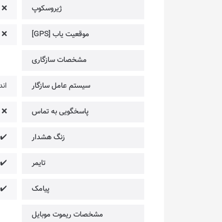
ژیروسکوپ
❌
موقعیت یاب [GPS]
❌
مشخصات سازگاری
سیستم عامل سازگار
اندروید 5.0 ی
پاسخگویی به تماس
❌
زنگ هشدار
✔️
تایمر
✔️
پیامک
✔️ 
مشخصات ریموت موبایل