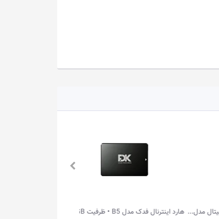
هارد اینترنال فدک مدل B5 • ظرفیت 128GB