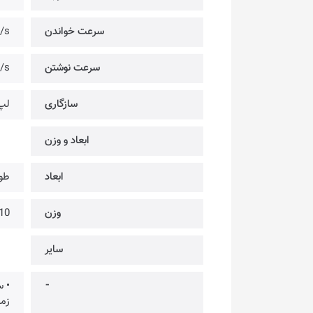
سرعت خواندن
/s
سرعت نوشتن
/s
سازگاری
لپ 
ابعاد و وزن
ابعاد
طول: 81.28mm × ع
وزن
10 گرم
سایر
⁃
زما