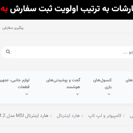
پیگیری سفارش
های
کنسول‌های
گجت و پوشیدنی‌های
لوازم جانبی، تجهیز
بازی
هوشمند
قطعات
ی
کامپیوتر و لپ تاپ
هارد اینترنال
هارد اینترنال MSI مدل SPATIUM M390 NVMe M.2 • ظرفیت 500GB