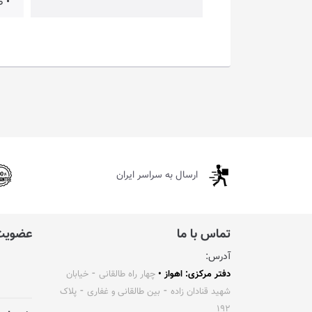
• طول
ارسال به سراسر ایران
تماس با ما
عضویت 
آدرس:
دفتر مرکزی: اهواز •
چهار راه طالقانی ⁃ خیابان
شهید قنادان زاده ⁃ بین طالقانی و غفاری ⁃ پلاک
۱۹۲