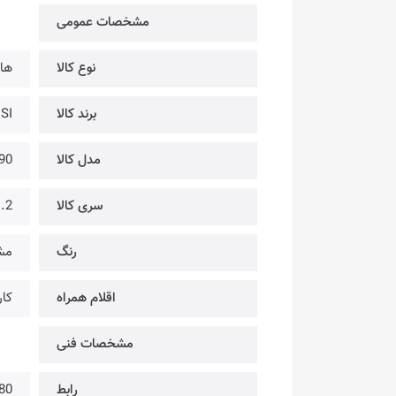
مشخصات عمومی
نوع کالا
هار
برند کالا
MSI | ام
مدل کالا
90
سری کالا
.2
رنگ
مش
اقلام همراه
کار
مشخصات فنی
رابط
80