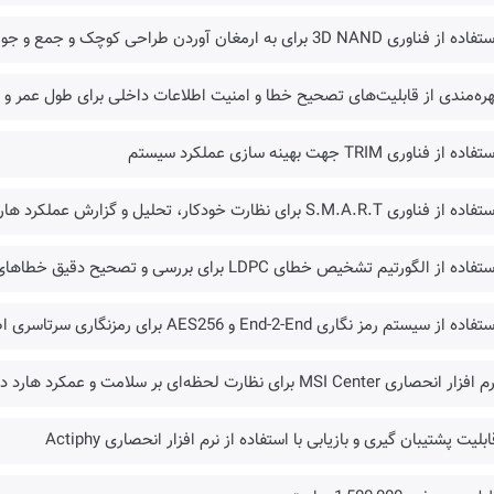
 از فناوری 3D NAND برای به ارمغان آوردن طراحی کوچک و جمع و جور
هره‌مندی از قابلیت‌های تصحیح خطا و امنیت اطلاعات داخلی برای طول عمر و دو
ده از فناوری TRIM جهت بهینه سازی عملکرد سیستم
 از فناوری S.M.A.R.T برای نظارت خودکار، تحلیل و گزارش عملکرد هارد
ده از الگورتیم تشخیص خطای LDPC برای بررسی و تصحیح دقیق خطاهای موجود در هنگام انتقال اطلاعات
اده از سیستم رمز نگاری End-2-End و AES256 برای رمزنگاری سرتاسری اطلاعات
ار انحصاری MSI Center برای نظارت لحظه‌ای بر سلامت و عمکرد هارد دیسک
ابلیت پشتیبان گیری و بازیابی با استفاده از نرم افزار انحصاری Actiphy