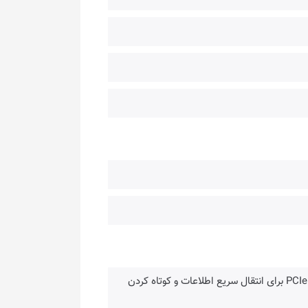
• سرعت خواندن 3300MB/s و سرعت نوشتن 2300MB/s با استفاده از رابط PCIe 3.0 برای انتقال سریع اطلاعات و کوتاه کردن