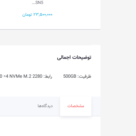
SN5...
200,000 تومان
23,500,000 تومان
توضیحات اجمالی
ظرفیت: 500GB رابط: PCIe 3.0 ×4 NVMe M.2 2280 رنگ: مشکی
مشخصات
دیدگاه‌ها