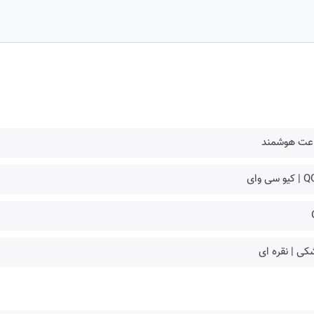
عت هوشمند
و سی وای
ی | نقره ای