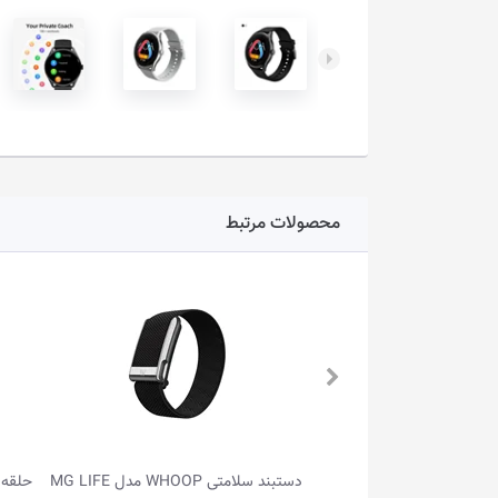
محصولات مرتبط
MG 
حلقه هوشمند پرودو مدل PD-SRT9 • سایز 9
دستبند