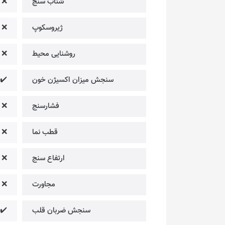
شتاب ‌سنج
❌
ژیروسکوپ
❌
روشنایی محیط
❌
سنجش میزان اکسیژن خون
✔️
فشارسنج
❌
قطب نما
❌
ارتفاع سنج
❌
مجاورت
❌
سنجش ضربان قلب
✔️