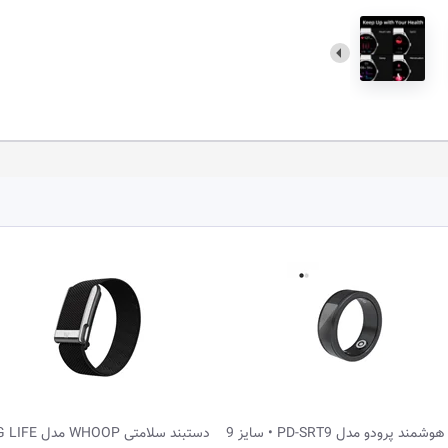
 سلامتی WHOOP مدل MG LIFE
حلقه هوشمند پرودو مدل PD-SRT9 • سایز 9