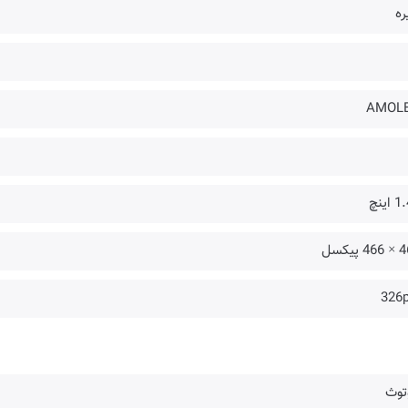
ره
AMOL
اینچ
 پیکسل
326p
توث