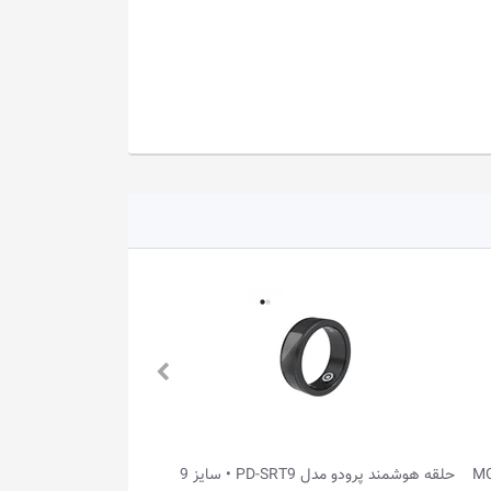
دستبند سلامتی WHOOP مدل MG LIFE
حلقه هوشمند پرودو مدل PD-SRT9 • سایز 9