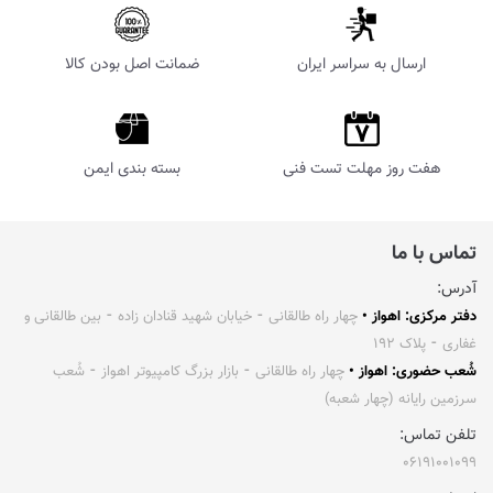
ارسال به سراسر ایران
ضمانت اصل بودن کالا
هفت روز مهلت تست فنی
بسته بندی ایمن
تماس با ما
آدرس:
دفتر مرکزی: اهواز •
چهار راه طالقانی ⁃ خیابان شهید قنادان زاده ⁃ بین طالقانی و
غفاری ⁃ پلاک ۱۹۲
شُعب حضوری: اهواز •
چهار راه طالقانی ⁃ بازار بزرگ کامپیوتر اهواز ⁃ شُعب
سرزمین رایانه (چهار شعبه)
تلفن تماس:
۰۶۱۹۱۰۰۱۰۹۹