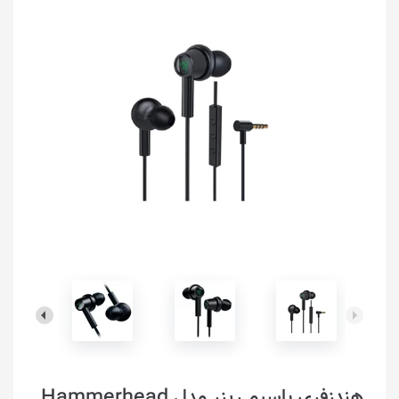
هندزفری باسیم ریزر مدل Hammerhead