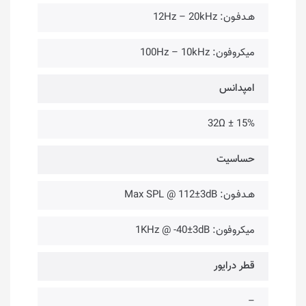
هـدفـون: 12Hz – 20kHz
میکروفون: 100Hz – 10kHz
امپدانس
32Ω ± 15%
حساسیت
هـدفـون: Max SPL @ 112±3dB
میکروفون: 1KHz @ -40±3dB
قطر درایور
–