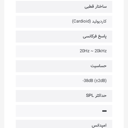
ساختار قطبی
کاردیوئید (Cardioid)
پاسخ فرکانسی
20Hz ~ 20kHz
حساسیت
(2dB±) 38dB-
حداکثر SPL
▬
امپدانس