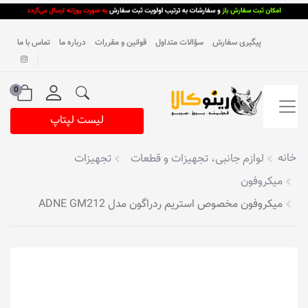
پیگیری سفارش
سؤالات متداول
قوانین و مقررات
درباره ما
تماس با ما
0
لیست لپتاپ
خانه
لوازم جانبی، تجهیزات و قطعات
تجهیزات
میکروفون
میکروفون مخصوص استریم ردراگون مدل ADNE GM212