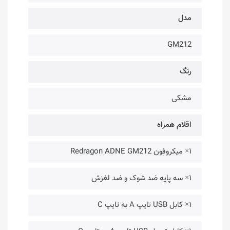
مدل
GM212
رنگ
مشکی
اقلام همراه
۱× میکروفون Redragon ADNE GM212
۱× سه پایه ضد شوک و ضد لغزش
۱× کابل USB تایپ A به تایپ C