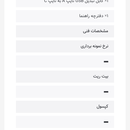
۱× کابل تبدیل USB تایپ A به تایپ C
۱× دفترچه راهنما
مشخصات فنی
نرخ نمونه برداری
▬
بیت ریت
▬
کپسول
▬