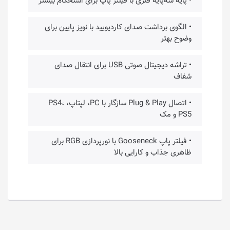
• پایه سه‌پایه فلزی با فیلتر پاپ برای استحکام بیشتر
• الگوی برداشت صدای کاردیویید با نویز پایین برای
وضوح بهتر
• تراشه دیجیتال صوتی USB برای انتقال صدای
شفاف
• اتصال Plug & Play سازگار با PC، لپتاپ، PS4،
PS5 و مک
• فیلتر پاپ Gooseneck با نورپردازی RGB برای
ظاهری جذاب و کارایی بالا