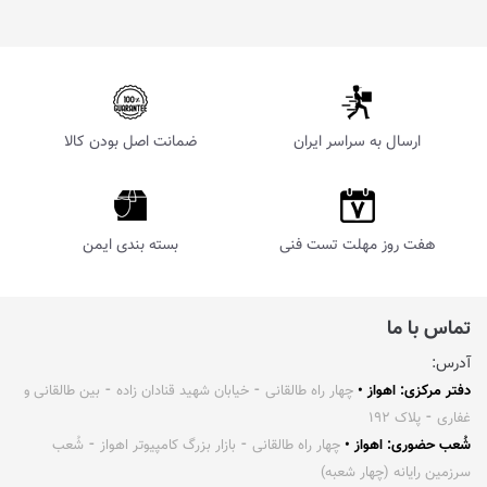
ارسال به سراسر ایران
ضمانت اصل بودن کالا
هفت روز مهلت تست فنی
بسته بندی ایمن
تماس با ما
آدرس:
دفتر مرکزی: اهواز •
چهار راه طالقانی ⁃ خیابان شهید قنادان زاده ⁃ بین طالقانی و
غفاری ⁃ پلاک ۱۹۲
شُعب حضوری: اهواز •
چهار راه طالقانی ⁃ بازار بزرگ کامپیوتر اهواز ⁃ شُعب
سرزمین رایانه (چهار شعبه)