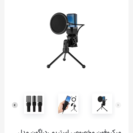
میکروفون مخصوص استریم ردراگون مدل