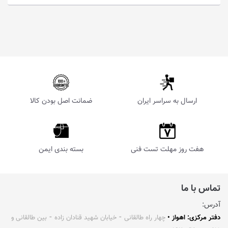
ارسال به سراسر ایران
ضمانت اصل بودن کالا
هفت روز مهلت تست فنی
بسته بندی ایمن
تماس با ما
آدرس:
دفتر مرکزی: اهواز •
چهار راه طالقانی ⁃ خیابان شهید قنادان زاده ⁃ بین طالقانی و