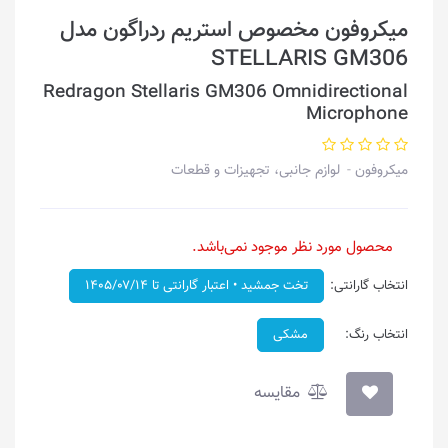
میکروفون مخصوص استریم ردراگون مدل
STELLARIS GM306
Redragon Stellaris GM306 Omnidirectional
Microphone
میکروفون
لوازم جانبی، تجهیزات و قطعات
محصول مورد نظر موجود نمی‌باشد.
انتخاب گارانتی:
تخت جمشید • اعتبار گارانتی تا ۱۴۰۵/۰۷/۱۴
انتخاب رنگ:
مشکی
مقایسه