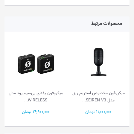
محصولات مرتبط
یکروفون مخصوص استریم ریزر
میکروفون یقه‌ای بی‌سیم رود مدل
می
مدل SEIREN V3...
WIRELESS...
س
11,000,000 تومان
14,900,000 تومان