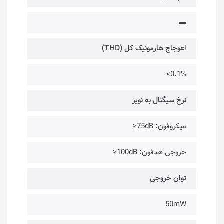
▬
اعوجاج هارمونیک کل (THD)
0.1%>
نرخ سیگنال به نویز
میکروفون: 75dB≤
خروجی هدفون: 100dB≤
توان خروجی
50mW