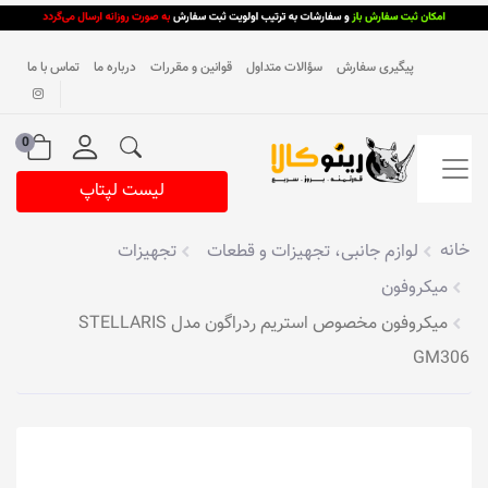
پیگیری سفارش
سؤالات متداول
قوانین و مقررات
درباره ما
تماس با ما
0
لیست لپتاپ
خانه
لوازم جانبی، تجهیزات و قطعات
تجهیزات
میکروفون
میکروفون مخصوص استریم ردراگون مدل STELLARIS
GM306