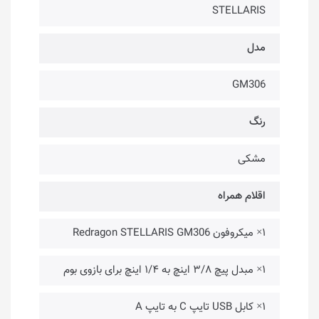
STELLARIS
مدل
GM306
رنگ
مشکی
اقلام همراه
۱× میکروفون Redragon STELLARIS GM306
۱× مبدل پیچ ۳/۸ اینچ به ۱/۴ اینچ برای بازوی بوم
۱× کابل USB تایپ C به تایپ A