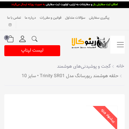
پیگیری سفارش
سؤالات متداول
قوانین و مقررات
درباره ما
تماس با ما
0
لیست لپتاپ
خانه
گجت و پوشیدنی‌های هوشمند
حلقه هوشمند ریورسانگ مدل Trinity SR01 • سایز 10
پیشنهاد ویژه