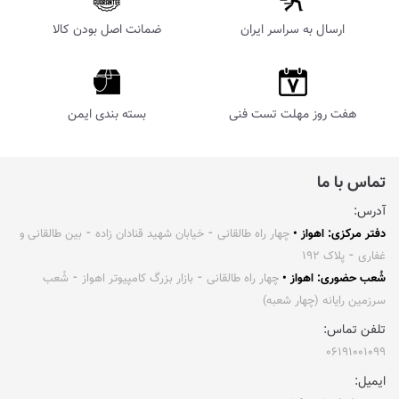
ارسال به سراسر ایران
ضمانت اصل بودن کالا
هفت روز مهلت تست فنی
بسته بندی ایمن
تماس با ما
آدرس:
دفتر مرکزی: اهواز •
چهار راه طالقانی ⁃ خیابان شهید قنادان زاده ⁃ بین طالقانی و
غفاری ⁃ پلاک ۱۹۲
شُعب حضوری: اهواز •
چهار راه طالقانی ⁃ بازار بزرگ کامپیوتر اهواز ⁃ شُعب
سرزمین رایانه (چهار شعبه)
تلفن تماس:
۰۶۱۹۱۰۰۱۰۹۹
ایمیل: