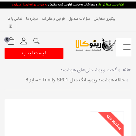
پیگیری سفارش
سؤالات متداول
قوانین و مقررات
درباره ما
تماس با ما
0
لیست لپتاپ
خانه
گجت و پوشیدنی‌های هوشمند
حلقه هوشمند ریورسانگ مدل Trinity SR01 • سایز 8
پیشنهاد ویژه