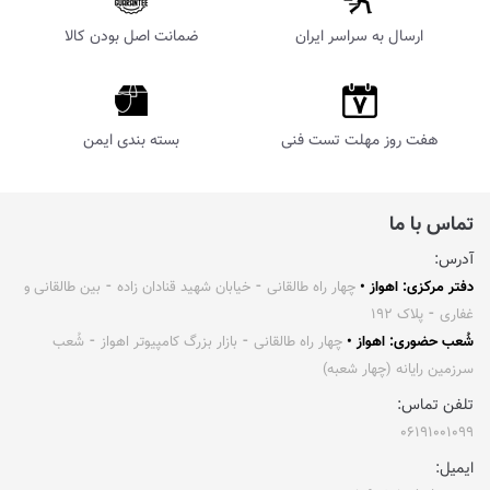
ارسال به سراسر ایران
ضمانت اصل بودن کالا
هفت روز مهلت تست فنی
بسته بندی ایمن
تماس با ما
آدرس:
دفتر مرکزی: اهواز •
چهار راه طالقانی ⁃ خیابان شهید قنادان زاده ⁃ بین طالقانی و
غفاری ⁃ پلاک ۱۹۲
شُعب حضوری: اهواز •
چهار راه طالقانی ⁃ بازار بزرگ کامپیوتر اهواز ⁃ شُعب
سرزمین رایانه (چهار شعبه)
تلفن تماس:
۰۶۱۹۱۰۰۱۰۹۹
ایمیل: