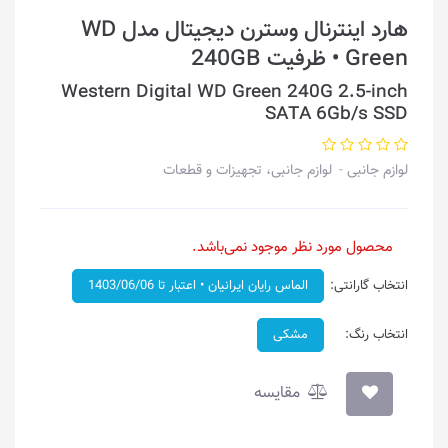
هارد اینترنال وسترن دیجیتال مدل WD
Green • ظرفیت 240GB
Western Digital WD Green 240G 2.5-inch
SATA 6Gb/s SSD
لوازم جانبی
لوازم جانبی، تجهیزات و قطعات
محصول مورد نظر موجود نمی‌باشد.
انتخاب گارانتی:
الماس رایان ایرانیان • اعتبار تا 1403/06/06
انتخاب رنگ:
مشکی
مقایسه