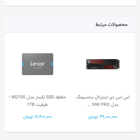
محصولات مرتبط
اس اس دی اینترنال سامسونگ
حافظه SSD لکسار مدل NQ100 •
مدل ‎‎ 990 PRO...
ظرفیت 1TB
49,000,000 تومان
16,400,000 تومان