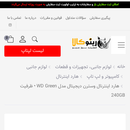
پیگیری سفارش
سؤالات متداول
قوانین و مقررات
درباره ما
تماس با ما
0
لیست لپتاپ
خانه
لوازم جانبی، تجهیزات و قطعات
لوازم جانبی
کامپیوتر و لپ تاپ
هارد اینترنال
هارد اینترنال وسترن دیجیتال مدل WD Green • ظرفیت
240GB