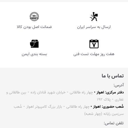
ارسال به سراسر ایران
ضمانت اصل بودن کالا
هفت روز مهلت تست فنی
بسته بندی ایمن
تماس با ما
آدرس:
دفتر مرکزی: اهواز •
چهار راه طالقانی ⁃ خیابان شهید قنادان زاده ⁃ بین طالقانی و
غفاری ⁃ پلاک ۱۹۲
شُعب حضوری: اهواز •
چهار راه طالقانی ⁃ بازار بزرگ کامپیوتر اهواز ⁃ شُعب
سرزمین رایانه (چهار شعبه)
تلفن تماس: