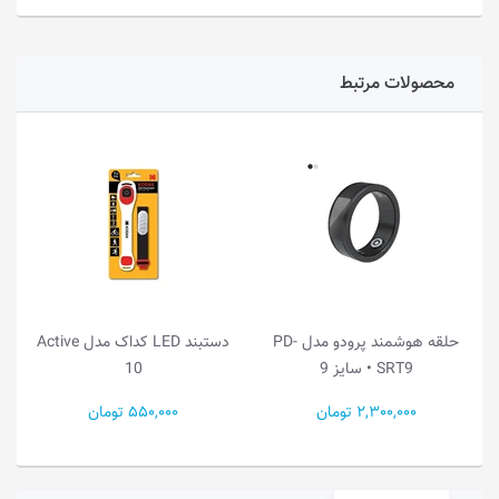
محصولات مرتبط
حلقه هوشمند پرودو مدل PD-
دستبند LED کداک مدل Active
SRT9 • سایز 9
10
2,300,000 تومان
550,000 تومان