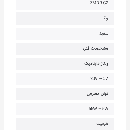
ZMDR-C2
رنگ
سفید
مشخصات فنی
ولتاژ داینامیک
20V ~ 5V
توان مصرفی
65W ~ 5W
ظرفیت