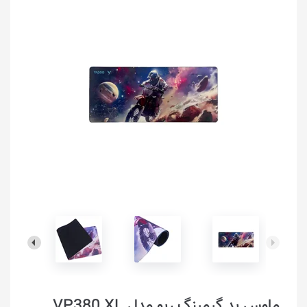
ماوس پد گیمینگ رپو مدل VP380 XL