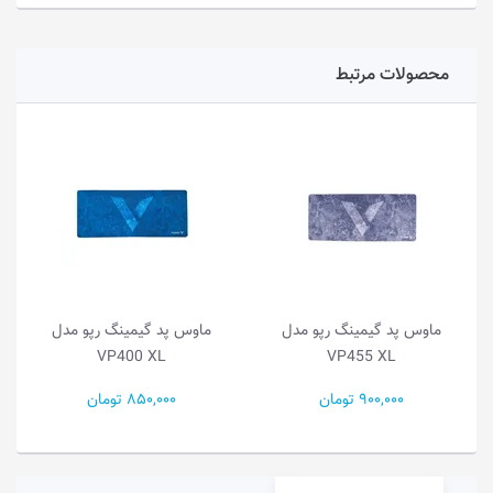
محصولات مرتبط
ماوس پد گیمینگ رپو مدل
ماوس پد گیمینگ رپو مدل
م
VP400 XL
VP455 XL
900,000 تومان
850,000 تومان