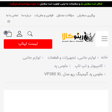
پیگیری سفارش
سؤالات متداول
قوانین و مقررات
درباره ما
تماس با ما
0
لیست لپتاپ
خانه
لوازم جانبی، تجهیزات و قطعات
لوازم جانبی
کامپیوتر و لپ تاپ
ماوس پد
ماوس پد گیمینگ رپو مدل VP380 XL