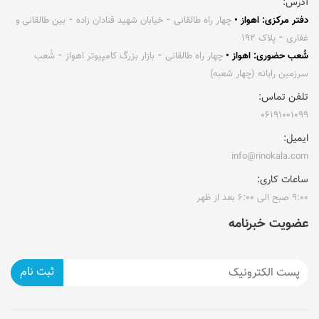
آدرس:
دفتر مرکزی: اهواز •
چهار راه طالقانی ⁃ خیابان شهید قنادان زاده ⁃ بین طالقانی و
غفاری ⁃ پلاک ۱۹۲
شُعب حضوری: اهواز •
چهار راه طالقانی ⁃ بازار بزرگ کامپیوتر اهواز ⁃ شُعب
سرزمین رایانه (چهار شعبه)
تلفن تماس:
۰۶۱۹۱۰۰۱۰۹۹
ایمیل:
info@rinokala.com
ساعات کاری:
۹:۰۰ صبح الی ۶:۰۰ بعد از ظهر
عضویت خبرنامه
ثبت نام