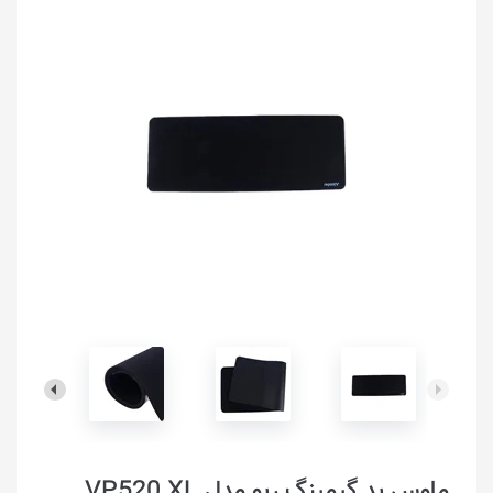
ماوس پد گیمینگ رپو مدل VP520 XL