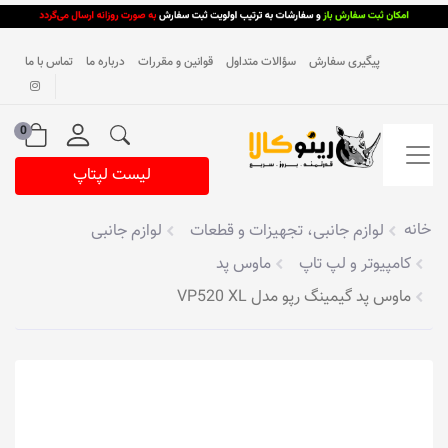
پیگیری سفارش
سؤالات متداول
قوانین و مقررات
درباره ما
تماس با ما
0
لیست لپتاپ
خانه
لوازم جانبی، تجهیزات و قطعات
لوازم جانبی
کامپیوتر و لپ تاپ
ماوس پد
ماوس پد گیمینگ رپو مدل VP520 XL