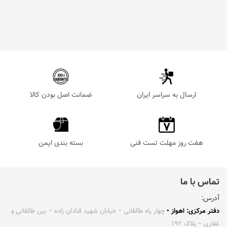
ارسال به سراسر ایران
ضمانت اصل بودن کالا
هفت روز مهلت تست فنی
بسته بندی ایمن
تماس با ما
آدرس:
دفتر مرکزی: اهواز •
چهار راه طالقانی ⁃ خیابان شهید قنادان زاده ⁃ بین طالقانی و
غفاری ⁃ پلاک ۱۹۲