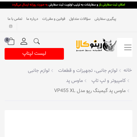
پیگیری سفارش
سؤالات متداول
قوانین و مقررات
درباره ما
تماس با ما
0
لیست لپتاپ
خانه
لوازم جانبی، تجهیزات و قطعات
لوازم جانبی
کامپیوتر و لپ تاپ
ماوس پد
ماوس پد گیمینگ رپو مدل VP455 XL