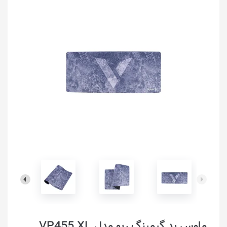
ماوس پد گیمینگ رپو مدل VP455 XL