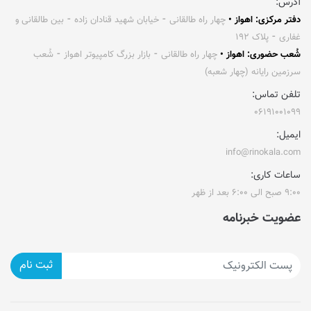
آدرس:
دفتر مرکزی: اهواز •
چهار راه طالقانی ⁃ خیابان شهید قنادان زاده ⁃ بین طالقانی و
غفاری ⁃ پلاک ۱۹۲
شُعب حضوری: اهواز •
چهار راه طالقانی ⁃ بازار بزرگ کامپیوتر اهواز ⁃ شُعب
سرزمین رایانه (چهار شعبه)
تلفن تماس:
۰۶۱۹۱۰۰۱۰۹۹
ایمیل:
info@rinokala.com
ساعات کاری:
۹:۰۰ صبح الی ۶:۰۰ بعد از ظهر
عضویت خبرنامه
ثبت نام