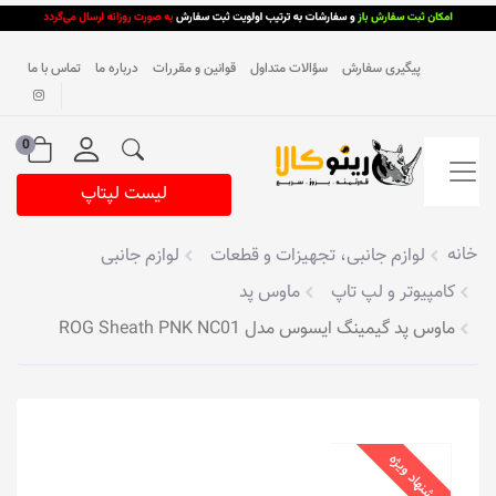
پیگیری سفارش
سؤالات متداول
قوانین و مقررات
درباره ما
تماس با ما
0
لیست لپتاپ
خانه
لوازم جانبی، تجهیزات و قطعات
لوازم جانبی
کامپیوتر و لپ تاپ
ماوس پد
ماوس پد گیمینگ ایسوس مدل ROG Sheath PNK NC01
پیشنهاد ویژه