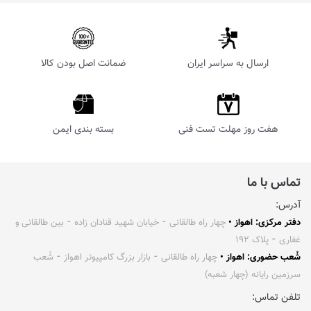
ارسال به سراسر ایران
ضمانت اصل بودن کالا
هفت روز مهلت تست فنی
بسته بندی ایمن
تماس با ما
آدرس:
دفتر مرکزی: اهواز •
چهار راه طالقانی ⁃ خیابان شهید قنادان زاده ⁃ بین طالقانی و
غفاری ⁃ پلاک ۱۹۲
شُعب حضوری: اهواز •
چهار راه طالقانی ⁃ بازار بزرگ کامپیوتر اهواز ⁃ شُعب
سرزمین رایانه (چهار شعبه)
تلفن تماس: