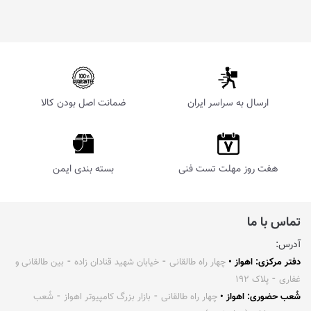
ارسال به سراسر ایران
ضمانت اصل بودن کالا
هفت روز مهلت تست فنی
بسته بندی ایمن
تماس با ما
آدرس:
دفتر مرکزی: اهواز •
چهار راه طالقانی ⁃ خیابان شهید قنادان زاده ⁃ بین طالقانی و
غفاری ⁃ پلاک ۱۹۲
شُعب حضوری: اهواز •
چهار راه طالقانی ⁃ بازار بزرگ کامپیوتر اهواز ⁃ شُعب