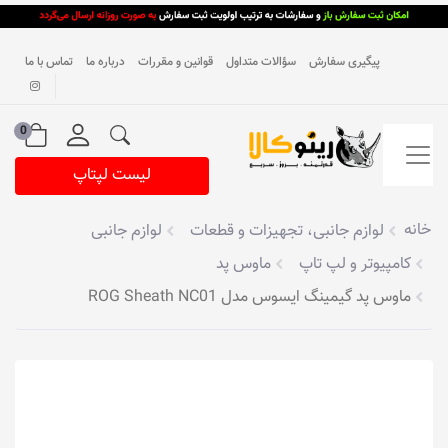
پیگیری سفارش
سؤالات متداول
قوانین و مقررات
درباره ما
تماس با ما
0
لیست لپتاپ
خانه
لوازم جانبی، تجهیزات و قطعات
لوازم جانبی
کامپیوتر و لپ تاپ
ماوس پد
ماوس پد گیمینگ ایسوس مدل ROG Sheath NC01