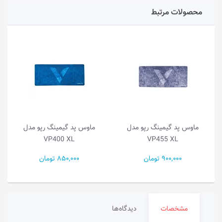
محصولات مرتبط
مینگ رپو مدل
ماوس پد گیمینگ رپو مدل
ماوس پد گیمینگ
P380 XL
VP400 XL
VP455
ومان
850,000 تومان
900,000 تومان
مشخصات
دیدگاه‌ها