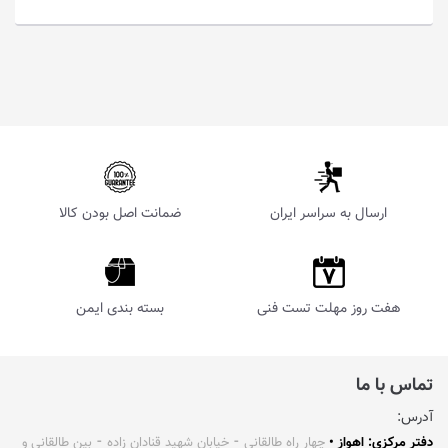
ارسال به سراسر ایران
ضمانت اصل بودن کالا
هفت روز مهلت تست فنی
بسته بندی ایمن
تماس با ما
آدرس:
دفتر مرکزی: اهواز •
چهار راه طالقانی ⁃ خیابان شهید قنادان زاده ⁃ بین طالقانی و