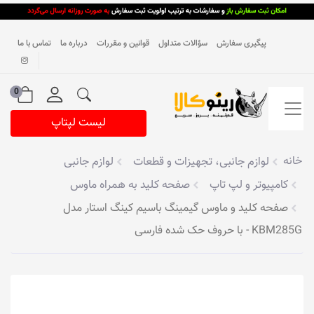
پیگیری سفارش
سؤالات متداول
قوانین و مقررات
درباره ما
تماس با ما
0
لیست لپتاپ
خانه
لوازم جانبی، تجهیزات و قطعات
لوازم جانبی
کامپیوتر و لپ تاپ
صفحه کلید به همراه ماوس
صفحه کلید و ماوس گیمینگ باسیم کینگ استار مدل
KBM285G - با حروف حک شده فارسی