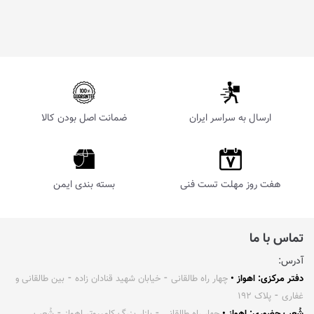
ارسال به سراسر ایران
ضمانت اصل بودن کالا
هفت روز مهلت تست فنی
بسته بندی ایمن
تماس با ما
آدرس:
دفتر مرکزی: اهواز •
چهار راه طالقانی ⁃ خیابان شهید قنادان زاده ⁃ بین طالقانی و
غفاری ⁃ پلاک ۱۹۲