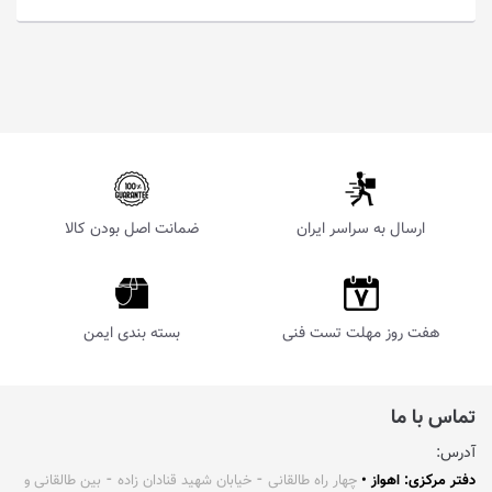
ارسال به سراسر ایران
ضمانت اصل بودن کالا
هفت روز مهلت تست فنی
بسته بندی ایمن
تماس با ما
آدرس:
دفتر مرکزی: اهواز •
چهار راه طالقانی ⁃ خیابان شهید قنادان زاده ⁃ بین طالقانی و