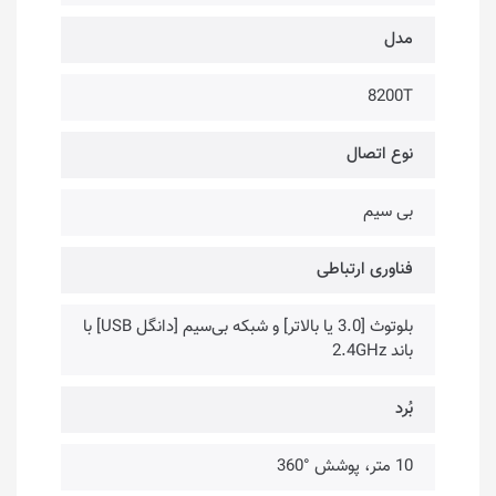
مدل
8200T
نوع اتصال
بی سیم
فناوری ارتباطی
بلوتوث [3.0 یا بالاتر] و شبکه بی‌سیم [دانگل USB] با
باند 2.4GHz
بُرد
10 متر، پوشش °360